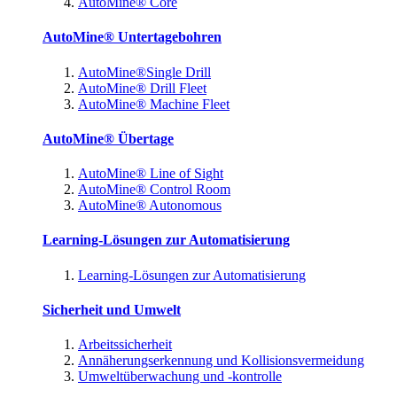
AutoMine® Core
AutoMine® Untertagebohren
AutoMine®Single Drill
AutoMine® Drill Fleet
AutoMine® Machine Fleet
AutoMine® Übertage
AutoMine® Line of Sight
AutoMine® Control Room
AutoMine® Autonomous
Learning-Lösungen zur Automatisierung
Learning-Lösungen zur Automatisierung
Sicherheit und Umwelt
Arbeitssicherheit
Annäherungserkennung und Kollisionsvermeidung
Umweltüberwachung und -kontrolle