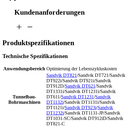
Kundenanforderungen
Produktspezifikationen
Technische Spezifikationen
Anwendungsbereich
Optimierung der Lebenszykluskosten
Sandvik DT821
/Sandvik DT721/Sandvik
DT922i/Sandvik DT921i/Sandvik
DT912D/
Sandvik DT621
/Sandvik
DT1331i/Sandvik DT1231i/Sandvik
Tunnelbau-
DT611/
Sandvik DT1231
/
Sandvik
Bohrmaschinen
DT1132i
/Sandvik DT1131i/Sandvik
DT1121i/
Sandvik DT923i
/
Sandvik
DT1232i
/Sandvik DT1131-JP/Sandvik
DT1031-SC/Sandvik DT912iD/Sandvik
DT821-C