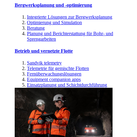
Bergwerksplanung und -optimierung
Integrierte Lösungen zur Bergwerksplanung
Optimierung und Simulation
Beratung
Planung und Berichterstattung für Bohr- und
Sprengarbeiten
Betrieb und vernetzte Flotte
Sandvik telemetry
Telemetrie für gemischte Flotten
Fernüberwachungslösungen
Equipment companion apps
Einsatzplanung und Schichtdurchführung