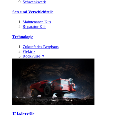
Schwenkwerk
Sets und Verschleißteile
Maintenance Kits
Reparatur Kits
Technologie
Zukunft des Bergbaus
Elektrik
RockPulse™
Elektrik