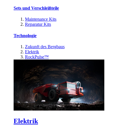
Sets und Verschleißteile
Maintenance Kits
Reparatur Kits
Technologie
Zukunft des Bergbaus
Elektrik
RockPulse™
Elektrik