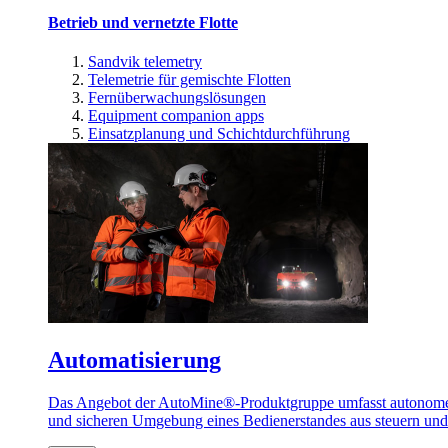
Betrieb und vernetzte Flotte
Sandvik telemetry
Telemetrie für gemischte Flotten
Fernüberwachungslösungen
Equipment companion apps
Einsatzplanung und Schichtdurchführung
Automatisierung
Das Angebot der AutoMine®-Produktgruppe umfasst autonome u
und sicheren Umgebung eines Bedienerstandes aus steuern un