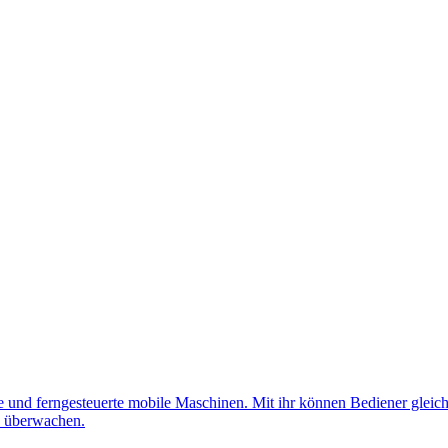
nd ferngesteuerte mobile Maschinen. Mit ihr können Bediener gleichz
d überwachen.