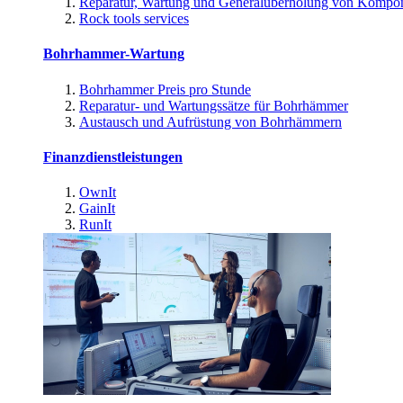
Reparatur, Wartung und Generalüberholung von Kompo
Rock tools services
Bohrhammer-Wartung
Bohrhammer Preis pro Stunde
Reparatur- und Wartungssätze für Bohrhämmer
Austausch und Aufrüstung von Bohrhämmern
Finanzdienstleistungen
OwnIt
GainIt
RunIt