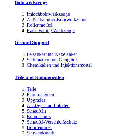
Bohrwerkzeuge
Imlochbohrwerkzeuge
Außenhammer-Bohrwerkzeuge
Rollenmeißel
Raise Boring Werkzeuge
Ground Support
Felsanker und Kabelanker
Stahlmatten und Geogitter
Chemikalien und Injektionsmörtel
Teile und Komponenten
Teile
Komponenten
Upgrades
Ausleger und Lafetten
Schaufeln
Brandschutz
Schaufel-Verschleißschutz
Bohrhämmer
Schwenkwerk