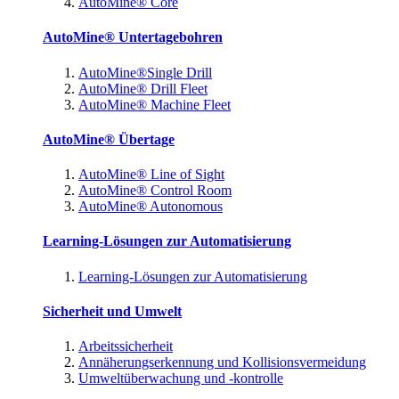
AutoMine® Core
AutoMine® Untertagebohren
AutoMine®Single Drill
AutoMine® Drill Fleet
AutoMine® Machine Fleet
AutoMine® Übertage
AutoMine® Line of Sight
AutoMine® Control Room
AutoMine® Autonomous
Learning-Lösungen zur Automatisierung
Learning-Lösungen zur Automatisierung
Sicherheit und Umwelt
Arbeitssicherheit
Annäherungserkennung und Kollisionsvermeidung
Umweltüberwachung und -kontrolle