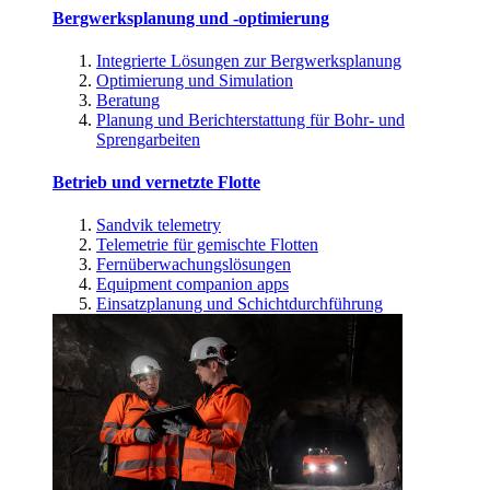
Bergwerksplanung und -optimierung
Integrierte Lösungen zur Bergwerksplanung
Optimierung und Simulation
Beratung
Planung und Berichterstattung für Bohr- und
Sprengarbeiten
Betrieb und vernetzte Flotte
Sandvik telemetry
Telemetrie für gemischte Flotten
Fernüberwachungslösungen
Equipment companion apps
Einsatzplanung und Schichtdurchführung