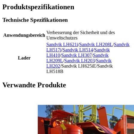
Produktspezifikationen
Technische Spezifikationen
Verbesserung der Sicherheit und des
Anwendungsbereich
Umweltschutzes
Sandvik LH621i
/
Sandvik LH208L
/
Sandvik
LH517i
/
Sandvik LH514
/
Sandvik
LH410
/
Sandvik LH307
/
Sandvik
Lader
LH209L
/
Sandvik LH203
/
Sandvik
LH202
/Sandvik LH625iE/Sandvik
LH518B
Verwandte Produkte