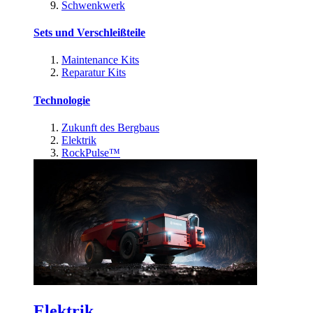
Schwenkwerk
Sets und Verschleißteile
Maintenance Kits
Reparatur Kits
Technologie
Zukunft des Bergbaus
Elektrik
RockPulse™
Elektrik