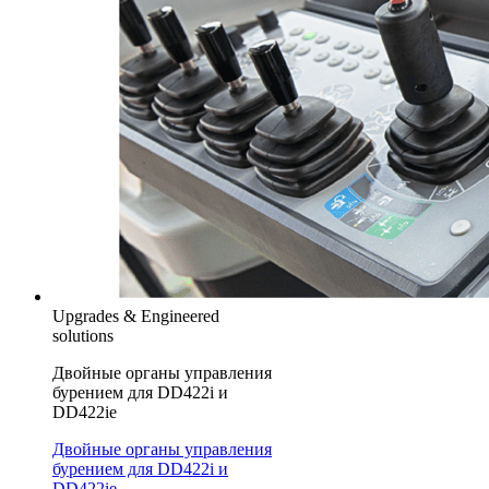
Upgrades & Engineered
solutions
Двойные органы управления
бурением для DD422i и
DD422ie
Двойные органы управления
бурением для DD422i и
DD422ie