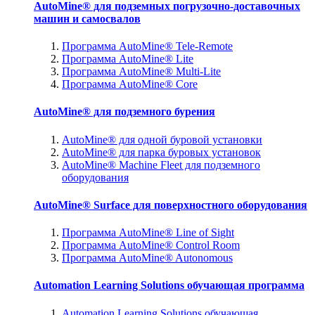
AutoMine® для подземных погрузочно-доставочных
машин и самосвалов
Программа AutoMine® Tele-Remote
Программа AutoMine® Lite
Программа AutoMine® Multi-Lite
Программа AutoMine® Core
AutoMine® для подземного бурения
AutoMine® для одной буровой установки
AutoMine® для парка буровых установок
AutoMine® Machine Fleet для подземного
оборудования
AutoMine® Surface для поверхностного оборудования
Программа AutoMine® Line of Sight
Программа AutoMine® Control Room
Программа AutoMine® Autonomous
Automation Learning Solutions обучающая программа
Automation Learning Solutions обучающая