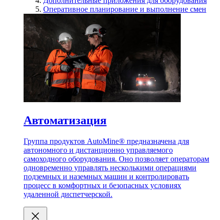
Дополнительные приложения для оборудования
Оперативное планирование и выполнение смен
Автоматизация
Группа продуктов AutoMine® предназначена для
автономного и дистанционно управляемого
самоходного оборудования. Оно позволяет операторам
одновременно управлять несколькими операциями
подземных и наземных машин и контролировать
процесс в комфортных и безопасных условиях
удаленной диспетчерской.