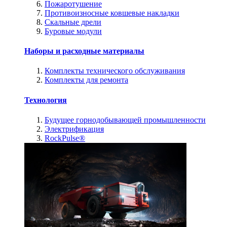
Пожаротушение
Противоизносные ковшевые накладки
Скальные дрели
Буровые модули
Наборы и расходные материалы
Комплекты технического обслуживания
Комплекты для ремонта
Технология
Будущее горнодобывающей промышленности
Электрификация
RockPulse®