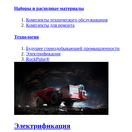
Наборы и расходные материалы
Комплекты технического обслуживания
Комплекты для ремонта
Технология
Будущее горнодобывающей промышленности
Электрификация
RockPulse®
Электрификация