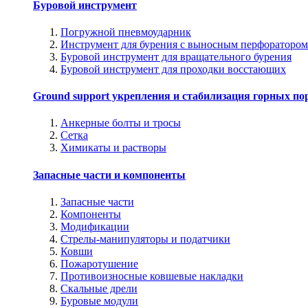
Буровой инструмент
Погружной пневмоударник
Инструмент для бурения с выносным перфоратором
Буровой инструмент для вращательного бурения
Буровой инструмент для проходки восстающих
Ground support укрепления и стабилизация горных по
Анкерные болты и тросы
Сетка
Химикаты и растворы
Запасные части и компоненты
Запасные части
Компоненты
Модификации
Стрелы-манипуляторы и податчики
Ковши
Пожаротушение
Противоизносные ковшевые накладки
Скальные дрели
Буровые модули