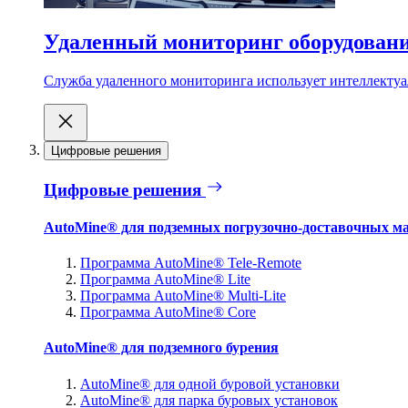
Удаленный мониторинг оборудован
Служба удаленного мониторинга использует интеллектуа
Цифровые решения
Цифровые решения
AutoMine® для подземных погрузочно-доставочных м
Программа AutoMine® Tele-Remote
Программа AutoMine® Lite
Программа AutoMine® Multi-Lite
Программа AutoMine® Core
AutoMine® для подземного бурения
AutoMine® для одной буровой установки
AutoMine® для парка буровых установок