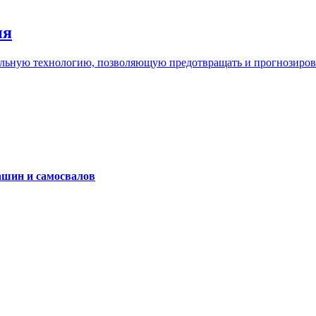
ия
льную технологию, позволяющую предотвращать и прогнозироват
ашин и самосвалов