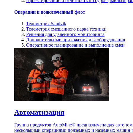
Проектирование и отчетность по буровзрывным ра
Операции и подключенный флот
Телеметрия Sandvik
Телеметрия смешанного парка техники
Решения для удаленного мониторинга
Дополнительные приложения для оборудования
Оперативное планирование и выполнение смен
Автоматизация
Группа продуктов AutoMine® предназначена для автоном
несколькими операциями подземных и наземных машин и 