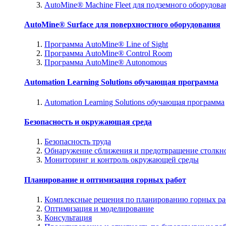
AutoMine® Machine Fleet для подземного оборудова
AutoMine® Surface для поверхностного оборудования
Программа AutoMine® Line of Sight
Программа AutoMine® Control Room
Программа AutoMine® Autonomous
Automation Learning Solutions обучающая программа
Automation Learning Solutions обучающая программа
Безопасность и окружающая среда
Безопасность труда
Обнаружение сближения и предотвращение столкн
Мониторинг и контроль окружающей среды
Планирование и оптимизация горных работ
Комплексные решения по планированию горных ра
Оптимизация и моделирование
Консультация