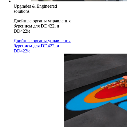
Upgrades & Engineered
solutions
Двойные органы управления
бурением для DD422i и
DD422ie
Двойные органы управления
бурением для DD422i и
DD422ie