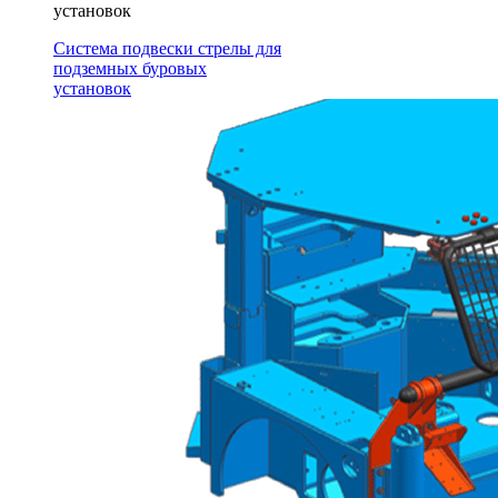
установок
Система подвески стрелы для
подземных буровых
установок