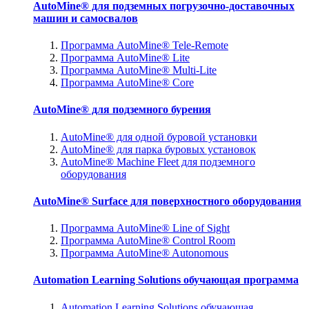
AutoMine® для подземных погрузочно-доставочных
машин и самосвалов
Программа AutoMine® Tele-Remote
Программа AutoMine® Lite
Программа AutoMine® Multi-Lite
Программа AutoMine® Core
AutoMine® для подземного бурения
AutoMine® для одной буровой установки
AutoMine® для парка буровых установок
AutoMine® Machine Fleet для подземного
оборудования
AutoMine® Surface для поверхностного оборудования
Программа AutoMine® Line of Sight
Программа AutoMine® Control Room
Программа AutoMine® Autonomous
Automation Learning Solutions обучающая программа
Automation Learning Solutions обучающая