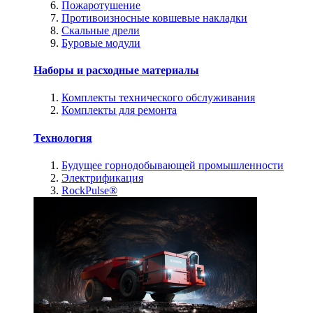
Пожаротушение
Противоизносные ковшевые накладки
Скальные дрели
Буровые модули
Наборы и расходные материалы
Комплекты технического обслуживания
Комплекты для ремонта
Технология
Будущее горнодобывающей промышленности
Электрификация
RockPulse®