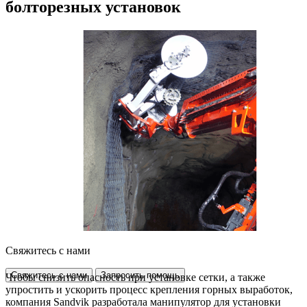
болторезных установок
Свяжитесь с нами
Свяжитесь с нами
Запросить помощь
Чтобы снизить опасность при установке сетки, а также
упростить и ускорить процесс крепления горных выработок,
компания Sandvik разработала манипулятор для установки