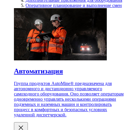
Дополнительные приложения для оборудования
Оперативное планирование и выполнение смен
Автоматизация
Группа продуктов AutoMine® предназначена для
автономного и дистанционно управляемого
самоходного оборудования. Оно позволяет операторам
одновременно управлять несколькими операциями
подземных и наземных машин и контролировать
процесс в комфортных и безопасных условиях
удаленной диспетчерской.