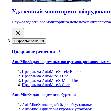
Удаленный мониторинг оборудован
Служба удаленного мониторинга использует интеллектуа
Цифровые решения
Цифровые решения
AutoMine® для подземных погрузочно-доставочных м
Программа AutoMine® Tele-Remote
Программа AutoMine® Lite
Программа AutoMine® Multi-Lite
Программа AutoMine® Core
AutoMine® для подземного бурения
AutoMine® для одной буровой установки
AutoMine® для парка буровых установок