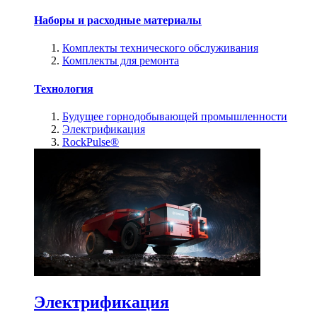
Наборы и расходные материалы
Комплекты технического обслуживания
Комплекты для ремонта
Технология
Будущее горнодобывающей промышленности
Электрификация
RockPulse®
Электрификация