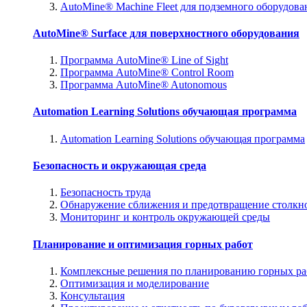
AutoMine® Machine Fleet для подземного оборудова
AutoMine® Surface для поверхностного оборудования
Программа AutoMine® Line of Sight
Программа AutoMine® Control Room
Программа AutoMine® Autonomous
Automation Learning Solutions обучающая программа
Automation Learning Solutions обучающая программа
Безопасность и окружающая среда
Безопасность труда
Обнаружение сближения и предотвращение столкн
Мониторинг и контроль окружающей среды
Планирование и оптимизация горных работ
Комплексные решения по планированию горных ра
Оптимизация и моделирование
Консультация