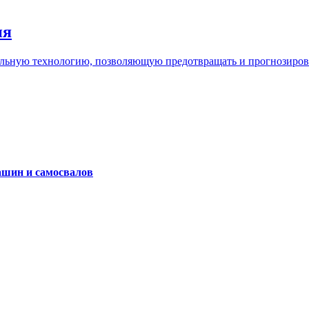
ия
льную технологию, позволяющую предотвращать и прогнозироват
ашин и самосвалов