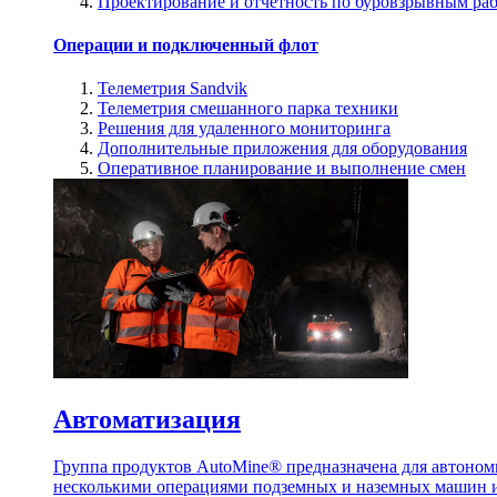
Проектирование и отчетность по буровзрывным ра
Операции и подключенный флот
Телеметрия Sandvik
Телеметрия смешанного парка техники
Решения для удаленного мониторинга
Дополнительные приложения для оборудования
Оперативное планирование и выполнение смен
Автоматизация
Группа продуктов AutoMine® предназначена для автоном
несколькими операциями подземных и наземных машин и 