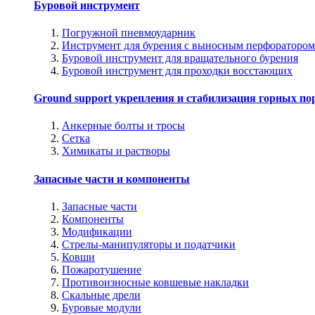
Буровой инструмент
Погружной пневмоударник
Инструмент для бурения с выносным перфоратором
Буровой инструмент для вращательного бурения
Буровой инструмент для проходки восстающих
Ground support укрепления и стабилизация горных по
Анкерные болты и тросы
Сетка
Химикаты и растворы
Запасные части и компоненты
Запасные части
Компоненты
Модификации
Стрелы-манипуляторы и податчики
Ковши
Пожаротушение
Противоизносные ковшевые накладки
Скальные дрели
Буровые модули