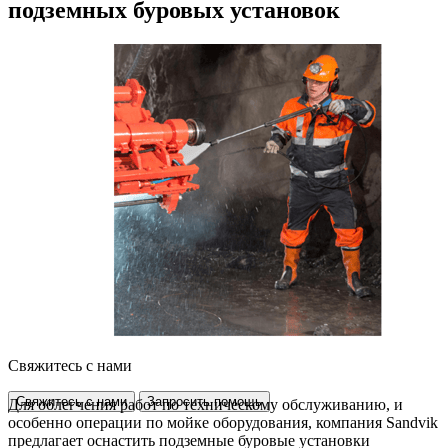
подземных буровых установок
Свяжитесь с нами
Свяжитесь с нами
Запросить помощь
Для облегчения работ по техническому обслуживанию, и
особенно операции по мойке оборудования, компания Sandvik
предлагает оснастить подземные буровые установки