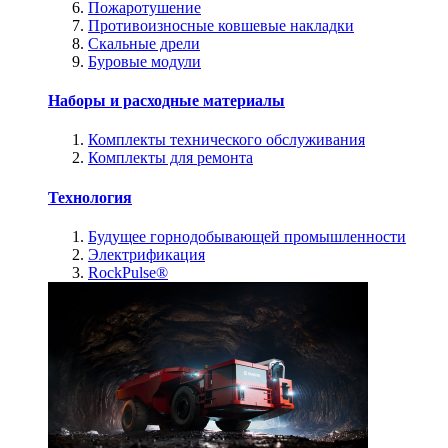
Пожаротушение
Противоизносные ковшевые накладки
Скальные дрели
Буровые модули
Наборы и расходные материалы
Комплекты технического обслуживания
Комплекты для ремонта
Технология
Будущее горнодобывающей промышленности
Электрификация
RockPulse®