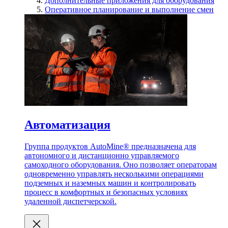
Дополнительные приложения для оборудования
Оперативное планирование и выполнение смен
Автоматизация
Группа продуктов AutoMine® предназначена для
автономного и дистанционно управляемого
самоходного оборудования. Оно позволяет операторам
одновременно управлять несколькими операциями
подземных и наземных машин и контролировать
процесс в комфортных и безопасных условиях
удаленной диспетчерской.