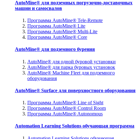
AutoMine® для подземных погрузочно-доставочных
машин и самосвалов
Программа AutoMine® Tele-Remote
Программа AutoMine® Lite
Программа AutoMine® Multi-Lite
Программа AutoMine® Core
AutoMine® для подземного бурения
AutoMine® для одной буровой установки
AutoMine® для парка буровых установок
AutoMine® Machine Fleet для подземного
оборудования
AutoMine® Surface для поверхностного оборудования
Программа AutoMine® Line of Sight
Программа AutoMine® Control Room
Программа AutoMine® Autonomous
Automation Learning Solutions обучающая программа
Automation Learning Solutions обучающая