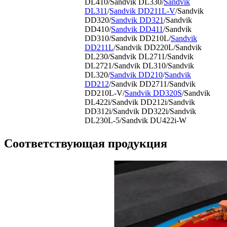
DL410/Sandvik DL330/
Sandvik
DL311
/
Sandvik DD211L-V
/Sandvik
DD320/
Sandvik DD321
/Sandvik
DD410/
Sandvik DD411
/Sandvik
DD310/Sandvik DD210L/
Sandvik
DD211L
/Sandvik DD220L/Sandvik
DL230/Sandvik DL2711/Sandvik
DL2721/Sandvik DL310/Sandvik
DL320/
Sandvik DD210
/
Sandvik
DD212
/Sandvik DD2711/Sandvik
DD210L-V/
Sandvik DD320S
/Sandvik
DL422i/Sandvik DD212i/Sandvik
DD312i/Sandvik DD322i/Sandvik
DL230L-5/Sandvik DU422i-W
Соответствующая продукция