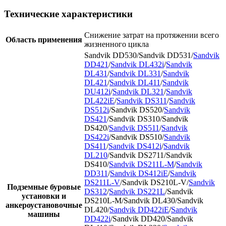
Технические характеристики
Снижение затрат на протяжении всего
Область применения
жизненного цикла
Sandvik DD530/Sandvik DD531/
Sandvik
DD421
/
Sandvik DL432i
/
Sandvik
DL431
/
Sandvik DL331
/
Sandvik
DL421
/
Sandvik DL411
/
Sandvik
DU412i
/
Sandvik DL321
/
Sandvik
DL422iE
/
Sandvik DS311
/
Sandvik
DS512i
/Sandvik DS520/
Sandvik
DS421
/Sandvik DS310/Sandvik
DS420/
Sandvik DS511
/
Sandvik
DS422i
/Sandvik DS510/
Sandvik
DS411
/
Sandvik DS412i
/
Sandvik
DL210
/Sandvik DS2711/Sandvik
DS410/
Sandvik DS211L-M
/
Sandvik
DD311
/
Sandvik DS412iE
/
Sandvik
DS211L-V
/Sandvik DS210L-V/
Sandvik
Подземные буровые
DS312
/
Sandvik DS221L
/Sandvik
установки и
DS210L-M/Sandvik DL430/Sandvik
анкероустановочные
DL420/
Sandvik DD422iE
/
Sandvik
машины
DD422i
/Sandvik DD420/Sandvik