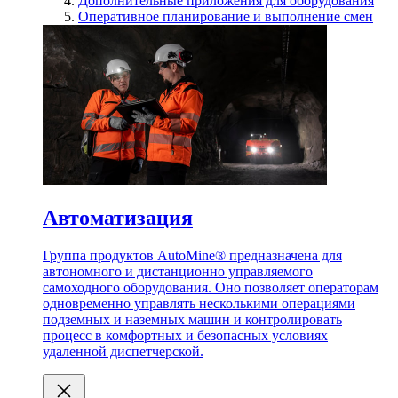
Дополнительные приложения для оборудования
Оперативное планирование и выполнение смен
Автоматизация
Группа продуктов AutoMine® предназначена для
автономного и дистанционно управляемого
самоходного оборудования. Оно позволяет операторам
одновременно управлять несколькими операциями
подземных и наземных машин и контролировать
процесс в комфортных и безопасных условиях
удаленной диспетчерской.