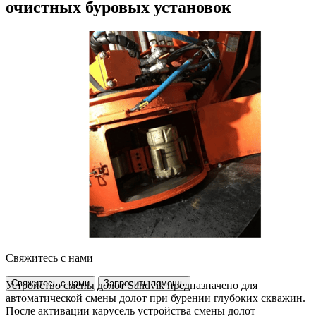
очистных буровых установок
Свяжитесь с нами
Свяжитесь с нами
Запросить помощь
Устройство смены долот Sandvik предназначено для
автоматической смены долот при бурении глубоких скважин.
После активации карусель устройства смены долот