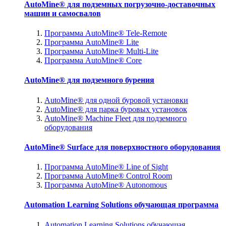
AutoMine® для подземных погрузочно-доставочных
машин и самосвалов
Программа AutoMine® Tele-Remote
Программа AutoMine® Lite
Программа AutoMine® Multi-Lite
Программа AutoMine® Core
AutoMine® для подземного бурения
AutoMine® для одной буровой установки
AutoMine® для парка буровых установок
AutoMine® Machine Fleet для подземного
оборудования
AutoMine® Surface для поверхностного оборудования
Программа AutoMine® Line of Sight
Программа AutoMine® Control Room
Программа AutoMine® Autonomous
Automation Learning Solutions обучающая программа
Automation Learning Solutions обучающая