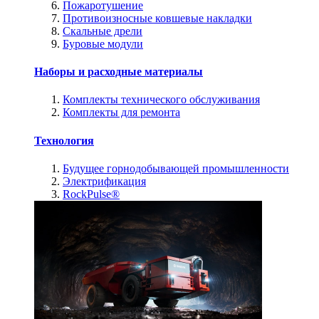
Пожаротушение
Противоизносные ковшевые накладки
Скальные дрели
Буровые модули
Наборы и расходные материалы
Комплекты технического обслуживания
Комплекты для ремонта
Технология
Будущее горнодобывающей промышленности
Электрификация
RockPulse®