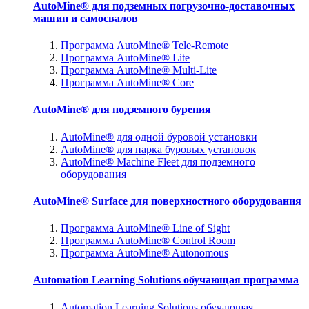
AutoMine® для подземных погрузочно-доставочных
машин и самосвалов
Программа AutoMine® Tele-Remote
Программа AutoMine® Lite
Программа AutoMine® Multi-Lite
Программа AutoMine® Core
AutoMine® для подземного бурения
AutoMine® для одной буровой установки
AutoMine® для парка буровых установок
AutoMine® Machine Fleet для подземного
оборудования
AutoMine® Surface для поверхностного оборудования
Программа AutoMine® Line of Sight
Программа AutoMine® Control Room
Программа AutoMine® Autonomous
Automation Learning Solutions обучающая программа
Automation Learning Solutions обучающая