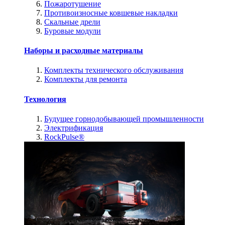
Пожаротушение
Противоизносные ковшевые накладки
Скальные дрели
Буровые модули
Наборы и расходные материалы
Комплекты технического обслуживания
Комплекты для ремонта
Технология
Будущее горнодобывающей промышленности
Электрификация
RockPulse®