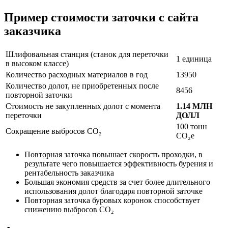
Пример стоимости заточки с сайта
заказчика
Шлифовальная станция (станок для переточки
1 единица
в высоком классе)
Количество расходных материалов в год
13950
Количество долот, не приобретенных после
8456
повторной заточки
Стоимость не закупленных долот с момента
1.14 МЛН
переточки
ДОЛЛ
100 тонн
Сокращение выбросов CO₂
CO₂e
Повторная заточка повышает скорость проходки, в
результате чего повышается эффективность бурения и
рентабельность заказчика
Большая экономия средств за счет более длительного
использования долот благодаря повторной заточке
Повторная заточка буровых коронок способствует
снижению выбросов CO₂