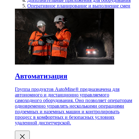
Дополнительные приложения для оборудования
Оперативное планирование и выполнение смен
Автоматизация
Группа продуктов AutoMine® предназначена для
автономного и дистанционно управляемого
самоходного оборудования. Оно позволяет операторам
одновременно управлять несколькими операциями
подземных и наземных машин и контролировать
процесс в комфортных и безопасных условиях
удаленной диспетчерской.