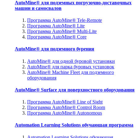
AutoMine® для подземных погрузочно-доставочных
машин и самосвалов
Программа AutoMine® Tele-Remote
Программа AutoMine® Lite
Программа AutoMine® Multi-Lite
Программа AutoMine® Core
AutoMine® для подземного бурения
AutoMine® для одной буровой установки
AutoMine® для парка буровых установок
AutoMine® Machine Fleet для подземного
оборудования
AutoMine® Surface для поверхностного оборудования
Программа AutoMine® Line of Sight
Программа AutoMine® Control Room
Программа AutoMine® Autonomous
Automation Learning Solutions обучающая программа
Automation Learning Solutions обучающая