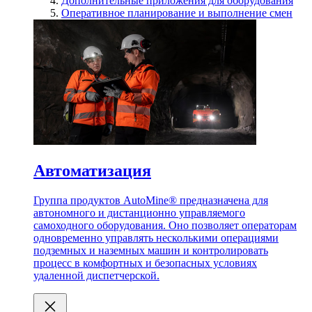
Дополнительные приложения для оборудования
Оперативное планирование и выполнение смен
Автоматизация
Группа продуктов AutoMine® предназначена для
автономного и дистанционно управляемого
самоходного оборудования. Оно позволяет операторам
одновременно управлять несколькими операциями
подземных и наземных машин и контролировать
процесс в комфортных и безопасных условиях
удаленной диспетчерской.