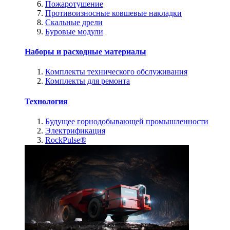
Пожаротушение
Противоизносные ковшевые накладки
Скальные дрели
Буровые модули
Наборы и расходные материалы
Комплекты технического обслуживания
Комплекты для ремонта
Технология
Будущее горнодобывающей промышленности
Электрификация
RockPulse®