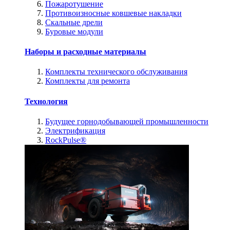
Пожаротушение
Противоизносные ковшевые накладки
Скальные дрели
Буровые модули
Наборы и расходные материалы
Комплекты технического обслуживания
Комплекты для ремонта
Технология
Будущее горнодобывающей промышленности
Электрификация
RockPulse®