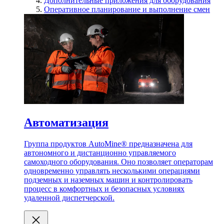
Дополнительные приложения для оборудования
Оперативное планирование и выполнение смен
Автоматизация
Группа продуктов AutoMine® предназначена для
автономного и дистанционно управляемого
самоходного оборудования. Оно позволяет операторам
одновременно управлять несколькими операциями
подземных и наземных машин и контролировать
процесс в комфортных и безопасных условиях
удаленной диспетчерской.