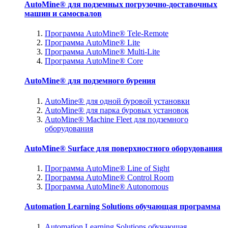
AutoMine® для подземных погрузочно-доставочных
машин и самосвалов
Программа AutoMine® Tele-Remote
Программа AutoMine® Lite
Программа AutoMine® Multi-Lite
Программа AutoMine® Core
AutoMine® для подземного бурения
AutoMine® для одной буровой установки
AutoMine® для парка буровых установок
AutoMine® Machine Fleet для подземного
оборудования
AutoMine® Surface для поверхностного оборудования
Программа AutoMine® Line of Sight
Программа AutoMine® Control Room
Программа AutoMine® Autonomous
Automation Learning Solutions обучающая программа
Automation Learning Solutions обучающая