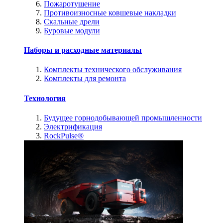
Пожаротушение
Противоизносные ковшевые накладки
Скальные дрели
Буровые модули
Наборы и расходные материалы
Комплекты технического обслуживания
Комплекты для ремонта
Технология
Будущее горнодобывающей промышленности
Электрификация
RockPulse®