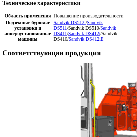
Технические характеристики
Область применения
Повышение производительности
Подземные буровые
Sandvik DS512i
/
Sandvik
установки и
DS511
/Sandvik DS510/
Sandvik
анкероустановочные
DS411
/
Sandvik DS412i
/Sandvik
машины
DS410/
Sandvik DS412iE
Соответствующая продукция