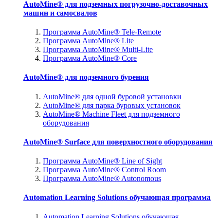
AutoMine® для подземных погрузочно-доставочных
машин и самосвалов
Программа AutoMine® Tele-Remote
Программа AutoMine® Lite
Программа AutoMine® Multi-Lite
Программа AutoMine® Core
AutoMine® для подземного бурения
AutoMine® для одной буровой установки
AutoMine® для парка буровых установок
AutoMine® Machine Fleet для подземного
оборудования
AutoMine® Surface для поверхностного оборудования
Программа AutoMine® Line of Sight
Программа AutoMine® Control Room
Программа AutoMine® Autonomous
Automation Learning Solutions обучающая программа
Automation Learning Solutions обучающая