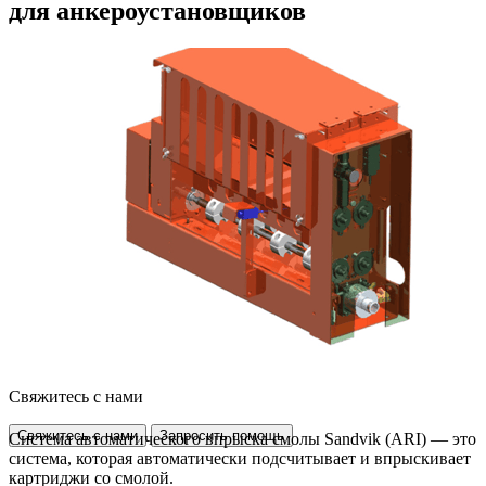
для анкероустановщиков
Свяжитесь с нами
Свяжитесь с нами
Запросить помощь
Система автоматического впрыска смолы Sandvik (ARI) — это
система, которая автоматически подсчитывает и впрыскивает
картриджи со смолой.