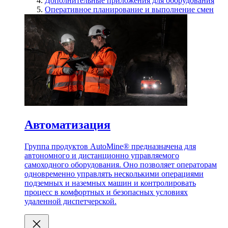
Дополнительные приложения для оборудования
Оперативное планирование и выполнение смен
Автоматизация
Группа продуктов AutoMine® предназначена для
автономного и дистанционно управляемого
самоходного оборудования. Оно позволяет операторам
одновременно управлять несколькими операциями
подземных и наземных машин и контролировать
процесс в комфортных и безопасных условиях
удаленной диспетчерской.