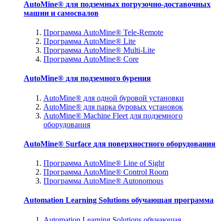
AutoMine® для подземных погрузочно-доставочных
машин и самосвалов
Программа AutoMine® Tele-Remote
Программа AutoMine® Lite
Программа AutoMine® Multi-Lite
Программа AutoMine® Core
AutoMine® для подземного бурения
AutoMine® для одной буровой установки
AutoMine® для парка буровых установок
AutoMine® Machine Fleet для подземного
оборудования
AutoMine® Surface для поверхностного оборудования
Программа AutoMine® Line of Sight
Программа AutoMine® Control Room
Программа AutoMine® Autonomous
Automation Learning Solutions обучающая программа
Automation Learning Solutions обучающая