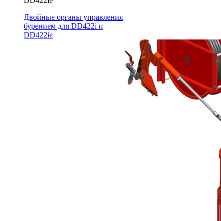
DD422ie
Двойные органы управления
бурением для DD422i и
DD422ie