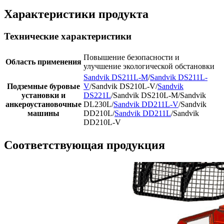
Характеристики продукта
Технические характеристики
Повышение безопасности и
Область применения
улучшение экологической обстановки
Sandvik DS211L-M
/
Sandvik DS211L-
Подземные буровые
V
/Sandvik DS210L-V/
Sandvik
установки и
DS221L
/Sandvik DS210L-M/Sandvik
анкероустановочные
DL230L/
Sandvik DD211L-V
/Sandvik
машины
DD210L/
Sandvik DD211L
/Sandvik
DD210L-V
Соответствующая продукция