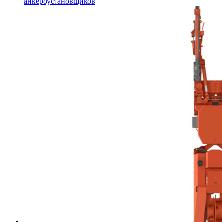
анкероустановщиков