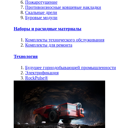
Пожаротушение
Противоизносные ковшевые накладки
Скальные дрели
Буровые модули
Наборы и расходные материалы
Комплекты технического обслуживания
Комплекты для ремонта
Технология
Будущее горнодобывающей промышленности
Электрификация
RockPulse®