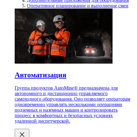
Дополнительные приложения для оборудования
Оперативное планирование и выполнение смен
Автоматизация
Группа продуктов AutoMine® предназначена для
автономного и дистанционно управляемого
самоходного оборудования. Оно позволяет операторам
одновременно управлять несколькими операциями
подземных и наземных машин и контролировать
процесс в комфортных и безопасных условиях
удаленной диспетчерской.