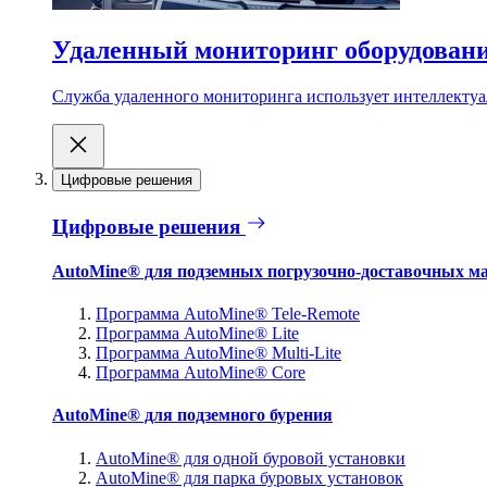
Удаленный мониторинг оборудован
Служба удаленного мониторинга использует интеллектуа
Цифровые решения
Цифровые решения
AutoMine® для подземных погрузочно-доставочных м
Программа AutoMine® Tele-Remote
Программа AutoMine® Lite
Программа AutoMine® Multi-Lite
Программа AutoMine® Core
AutoMine® для подземного бурения
AutoMine® для одной буровой установки
AutoMine® для парка буровых установок