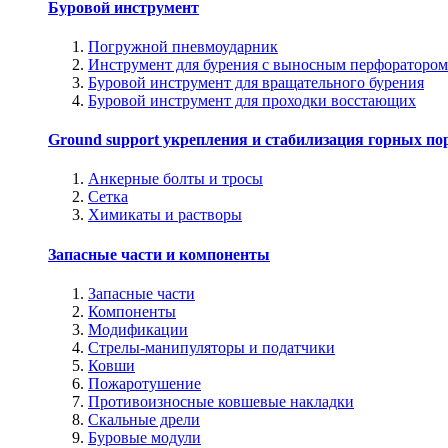
Буровой инструмент
Погружной пневмоударник
Инструмент для бурения с выносным перфоратором
Буровой инструмент для вращательного бурения
Буровой инструмент для проходки восстающих
Ground support укрепления и стабилизация горных по
Анкерные болты и тросы
Сетка
Химикаты и растворы
Запасные части и компоненты
Запасные части
Компоненты
Модификации
Стрелы-манипуляторы и податчики
Ковши
Пожаротушение
Противоизносные ковшевые накладки
Скальные дрели
Буровые модули