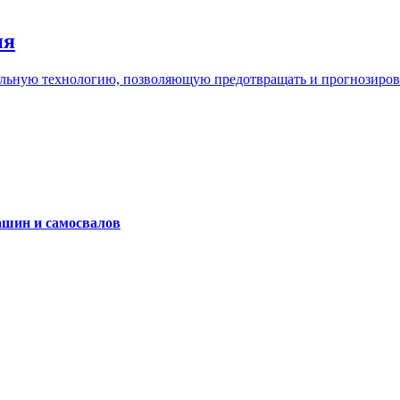
ия
льную технологию, позволяющую предотвращать и прогнозироват
ашин и самосвалов