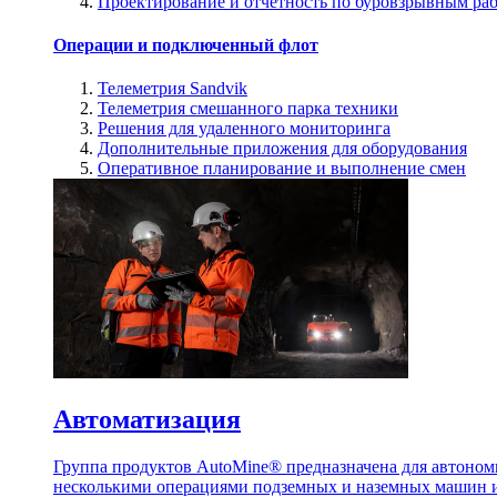
Проектирование и отчетность по буровзрывным ра
Операции и подключенный флот
Телеметрия Sandvik
Телеметрия смешанного парка техники
Решения для удаленного мониторинга
Дополнительные приложения для оборудования
Оперативное планирование и выполнение смен
Автоматизация
Группа продуктов AutoMine® предназначена для автоном
несколькими операциями подземных и наземных машин и 