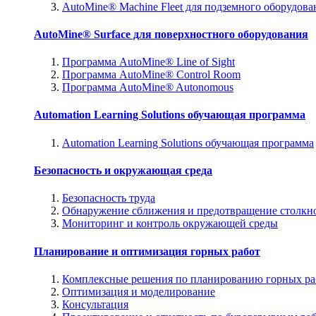
AutoMine® Machine Fleet для подземного оборудова
AutoMine® Surface для поверхностного оборудования
Программа AutoMine® Line of Sight
Программа AutoMine® Control Room
Программа AutoMine® Autonomous
Automation Learning Solutions обучающая программа
Automation Learning Solutions обучающая программа
Безопасность и окружающая среда
Безопасность труда
Обнаружение сближения и предотвращение столкн
Мониторинг и контроль окружающей среды
Планирование и оптимизация горных работ
Комплексные решения по планированию горных ра
Оптимизация и моделирование
Консультация