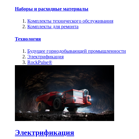
Наборы и расходные материалы
Комплекты технического обслуживания
Комплекты для ремонта
Технология
Будущее горнодобывающей промышленности
Электрификация
RockPulse®
Электрификация