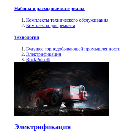
Наборы и расходные материалы
Комплекты технического обслуживания
Комплекты для ремонта
Технология
Будущее горнодобывающей промышленности
Электрификация
RockPulse®
Электрификация