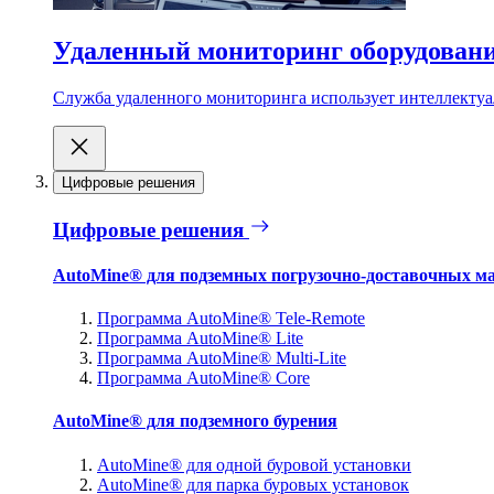
Удаленный мониторинг оборудован
Служба удаленного мониторинга использует интеллектуа
Цифровые решения
Цифровые решения
AutoMine® для подземных погрузочно-доставочных м
Программа AutoMine® Tele-Remote
Программа AutoMine® Lite
Программа AutoMine® Multi-Lite
Программа AutoMine® Core
AutoMine® для подземного бурения
AutoMine® для одной буровой установки
AutoMine® для парка буровых установок