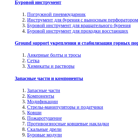
Буровой инструмент
Погружной пневмоударник
Инструмент для бурения с выносным перфоратором
Буровой инструмент для вращательного бурения
Буровой инструмент для проходки восстающих
Ground support укрепления и стабилизация горных по
Анкерные болты и тросы
Сетка
Химикаты и растворы
Запасные части и компоненты
Запасные части
Компоненты
Модификации
Стрелы-манипуляторы и податчики
Ковши
Пожаротушение
Противоизносные ковшевые накладки
Скальные дрели
Буровые модули