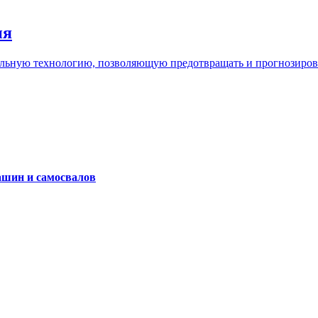
ия
льную технологию, позволяющую предотвращать и прогнозироват
ашин и самосвалов