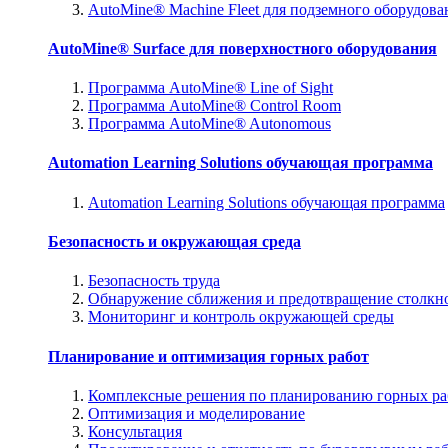
AutoMine® Machine Fleet для подземного оборудова
AutoMine® Surface для поверхностного оборудования
Программа AutoMine® Line of Sight
Программа AutoMine® Control Room
Программа AutoMine® Autonomous
Automation Learning Solutions обучающая программа
Automation Learning Solutions обучающая программа
Безопасность и окружающая среда
Безопасность труда
Обнаружение сближения и предотвращение столкн
Мониторинг и контроль окружающей среды
Планирование и оптимизация горных работ
Комплексные решения по планированию горных ра
Оптимизация и моделирование
Консультация