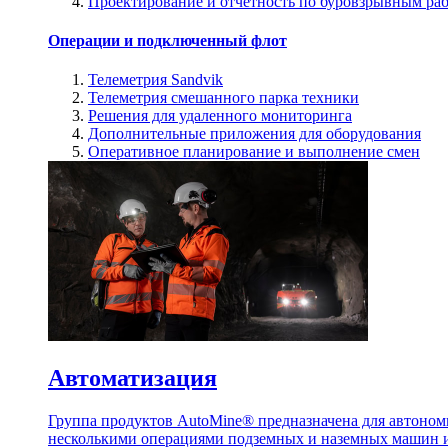
Проектирование и отчетность по буровзрывным ра
Операции и подключенный флот
Телеметрия Sandvik
Телеметрия смешанного парка техники
Решения для удаленного мониторинга
Дополнительные приложения для оборудования
Оперативное планирование и выполнение смен
Автоматизация
Группа продуктов AutoMine® предназначена для автоном
несколькими операциями подземных и наземных машин и 