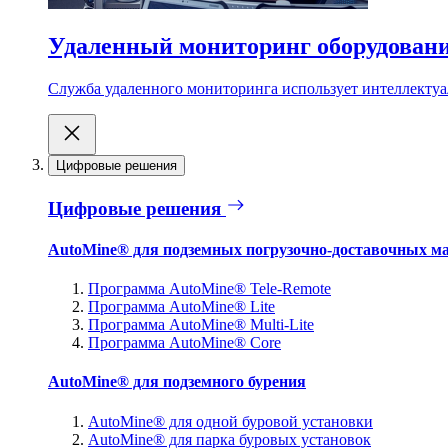
Удаленный мониторинг оборудован
Служба удаленного мониторинга использует интеллектуа
Цифровые решения
Цифровые решения
AutoMine® для подземных погрузочно-доставочных м
Программа AutoMine® Tele-Remote
Программа AutoMine® Lite
Программа AutoMine® Multi-Lite
Программа AutoMine® Core
AutoMine® для подземного бурения
AutoMine® для одной буровой установки
AutoMine® для парка буровых установок