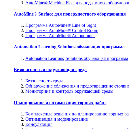
AutoMine® Machine Fleet для подземного оборудова
AutoMine® Surface для поверхностного оборудования
Программа AutoMine® Line of Sight
Программа AutoMine® Control Room
Программа AutoMine® Autonomous
Automation Learning Solutions обучающая программа
Automation Learning Solutions обучающая программа
Безопасность и окружающая среда
Безопасность труда
Обнаружение сближения и предотвращение столкн
Мониторинг и контроль окружающей среды
Планирование и оптимизация горных работ
Комплексные решения по планированию горных ра
Оптимизация и моделирование
Консультация