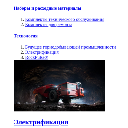
Наборы и расходные материалы
Комплекты технического обслуживания
Комплекты для ремонта
Технология
Будущее горнодобывающей промышленности
Электрификация
RockPulse®
Электрификация