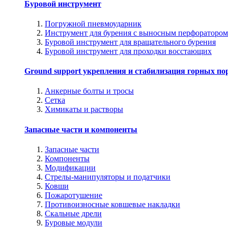
Буровой инструмент
Погружной пневмоударник
Инструмент для бурения с выносным перфоратором
Буровой инструмент для вращательного бурения
Буровой инструмент для проходки восстающих
Ground support укрепления и стабилизация горных по
Анкерные болты и тросы
Сетка
Химикаты и растворы
Запасные части и компоненты
Запасные части
Компоненты
Модификации
Стрелы-манипуляторы и податчики
Ковши
Пожаротушение
Противоизносные ковшевые накладки
Скальные дрели
Буровые модули