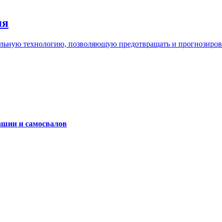
ия
льную технологию, позволяющую предотвращать и прогнозироват
ашин и самосвалов