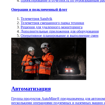
Проектирование и отчетность по буровзрывным ра
Операции и подключенный флот
Телеметрия Sandvik
Телеметрия смешанного парка техники
Решения для удаленного мониторинга
Дополнительные приложения для оборудования
Оперативное планирование и выполнение смен
Автоматизация
Группа продуктов AutoMine® предназначена для автоном
несколькими операциями подземных и наземных машин и 