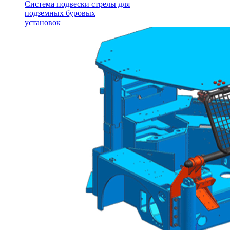
Система подвески стрелы для
подземных буровых
установок