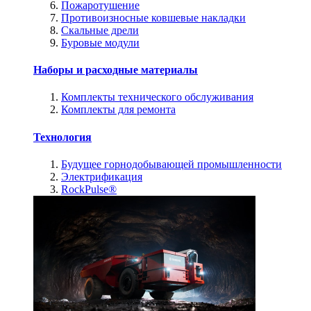
Пожаротушение
Противоизносные ковшевые накладки
Скальные дрели
Буровые модули
Наборы и расходные материалы
Комплекты технического обслуживания
Комплекты для ремонта
Технология
Будущее горнодобывающей промышленности
Электрификация
RockPulse®