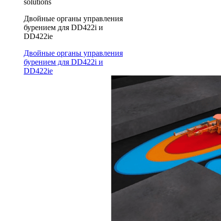
solutions
Двойные органы управления
бурением для DD422i и
DD422ie
Двойные органы управления
бурением для DD422i и
DD422ie