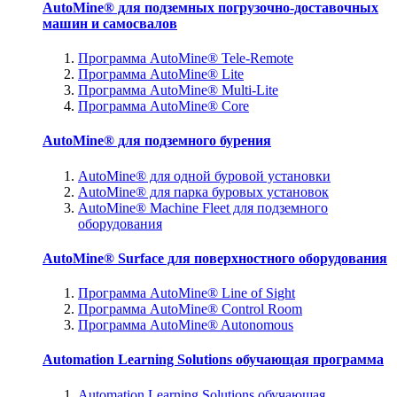
AutoMine® для подземных погрузочно-доставочных
машин и самосвалов
Программа AutoMine® Tele-Remote
Программа AutoMine® Lite
Программа AutoMine® Multi-Lite
Программа AutoMine® Core
AutoMine® для подземного бурения
AutoMine® для одной буровой установки
AutoMine® для парка буровых установок
AutoMine® Machine Fleet для подземного
оборудования
AutoMine® Surface для поверхностного оборудования
Программа AutoMine® Line of Sight
Программа AutoMine® Control Room
Программа AutoMine® Autonomous
Automation Learning Solutions обучающая программа
Automation Learning Solutions обучающая