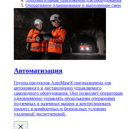
Дополнительные приложения для оборудования
Оперативное планирование и выполнение смен
Автоматизация
Группа продуктов AutoMine® предназначена для
автономного и дистанционно управляемого
самоходного оборудования. Оно позволяет операторам
одновременно управлять несколькими операциями
подземных и наземных машин и контролировать
процесс в комфортных и безопасных условиях
удаленной диспетчерской.