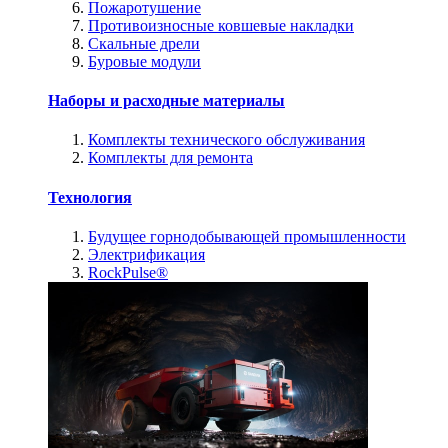
Пожаротушение
Противоизносные ковшевые накладки
Скальные дрели
Буровые модули
Наборы и расходные материалы
Комплекты технического обслуживания
Комплекты для ремонта
Технология
Будущее горнодобывающей промышленности
Электрификация
RockPulse®