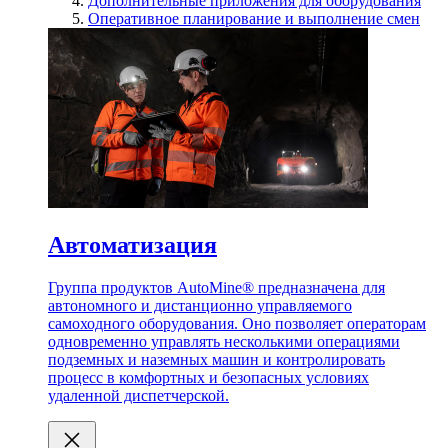
Дополнительные приложения для оборудования
Оперативное планирование и выполнение смен
Автоматизация
Группа продуктов AutoMine® предназначена для
автономного и дистанционно управляемого
самоходного оборудования. Оно позволяет операторам
одновременно управлять несколькими операциями
подземных и наземных машин и контролировать
процесс в комфортных и безопасных условиях
удаленной диспетчерской.