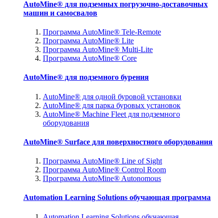
AutoMine® для подземных погрузочно-доставочных
машин и самосвалов
Программа AutoMine® Tele-Remote
Программа AutoMine® Lite
Программа AutoMine® Multi-Lite
Программа AutoMine® Core
AutoMine® для подземного бурения
AutoMine® для одной буровой установки
AutoMine® для парка буровых установок
AutoMine® Machine Fleet для подземного
оборудования
AutoMine® Surface для поверхностного оборудования
Программа AutoMine® Line of Sight
Программа AutoMine® Control Room
Программа AutoMine® Autonomous
Automation Learning Solutions обучающая программа
Automation Learning Solutions обучающая