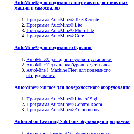
AutoMine® для подземных погрузочно-доставочных
машин и самосвалов
Программа AutoMine® Tele-Remote
Программа AutoMine® Lite
Программа AutoMine® Multi-Lite
Программа AutoMine® Core
AutoMine® для подземного бурения
AutoMine® для одной буровой установки
AutoMine® для парка буровых установок
AutoMine® Machine Fleet для подземного
оборудования
AutoMine® Surface для поверхностного оборудования
Программа AutoMine® Line of Sight
Программа AutoMine® Control Room
Программа AutoMine® Autonomous
Automation Learning Solutions обучающая программа
Automation Learning Solutions обучающая