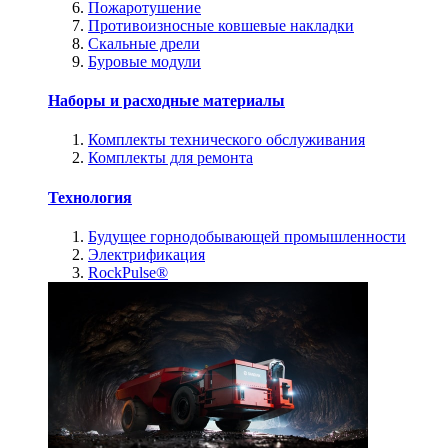
Пожаротушение
Противоизносные ковшевые накладки
Скальные дрели
Буровые модули
Наборы и расходные материалы
Комплекты технического обслуживания
Комплекты для ремонта
Технология
Будущее горнодобывающей промышленности
Электрификация
RockPulse®