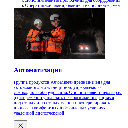
Дополнительные приложения для оборудования
Оперативное планирование и выполнение смен
Автоматизация
Группа продуктов AutoMine® предназначена для
автономного и дистанционно управляемого
самоходного оборудования. Оно позволяет операторам
одновременно управлять несколькими операциями
подземных и наземных машин и контролировать
процесс в комфортных и безопасных условиях
удаленной диспетчерской.