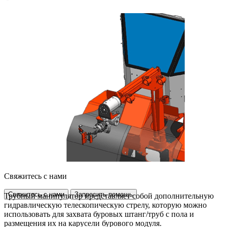
Свяжитесь с нами
Свяжитесь с нами
Запросить помощь
Трубный манипулятор представляет собой дополнительную
гидравлическую телескопическую стрелу, которую можно
использовать для захвата буровых штанг/труб с пола и
размещения их на карусели бурового модуля.