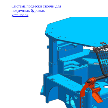
Система подвески стрелы для
подземных буровых
установок