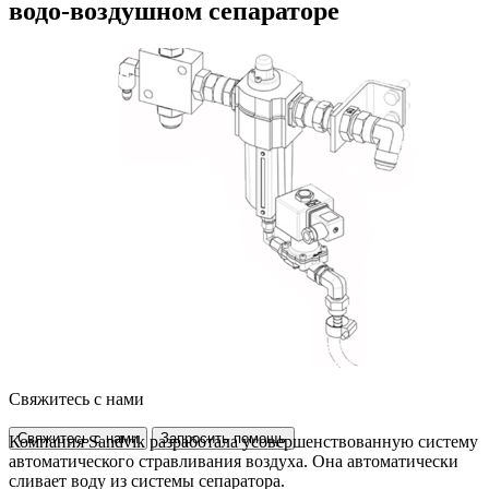
водо-воздушном сепараторе
Свяжитесь с нами
Свяжитесь с нами
Запросить помощь
Компания Sandvik разработала усовершенствованную систему
автоматического стравливания воздуха. Она автоматически
сливает воду из системы сепаратора.