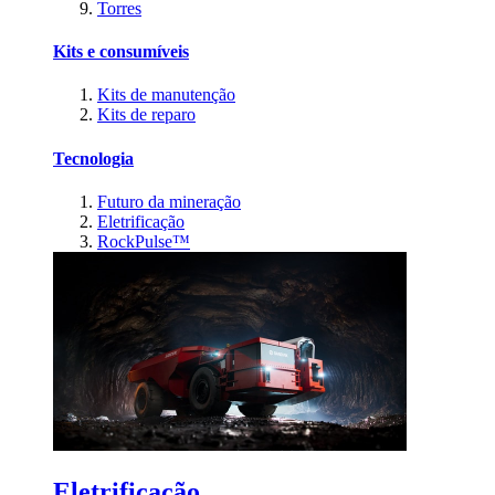
Torres
Kits e consumíveis
Kits de manutenção
Kits de reparo
Tecnologia
Futuro da mineração
Eletrificação
RockPulse™
Eletrificação