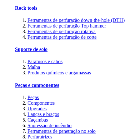
Rock tools
Ferramentas de perfuração down-the-hole (DTH)
Ferramentas de perfuração Top hammer
Ferramentas de perfuração rotativa
Ferramentas de perfuração de corte
Suporte de solo
Parafusos e cabos
Malha
Produtos químicos e argamassas
Peças e componentes
Peças
Componentes
Upgrades
Lanças e braços
Caçambas
Supressão de incêndio
Ferramentas de penetração no solo
Perfuratrizes