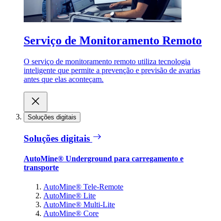
Serviço de Monitoramento Remoto
O serviço de monitoramento remoto utiliza tecnologia
inteligente que permite a prevenção e previsão de avarias
antes que elas aconteçam.
Soluções digitais
Soluções digitais
AutoMine® Underground para carregamento e
transporte
AutoMine® Tele-Remote
AutoMine® Lite
AutoMine® Multi-Lite
AutoMine® Core