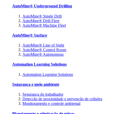
AutoMine® Underground Drilling
AutoMine® Single Drill
AutoMine® Drill Fleet
AutoMine® Machine Fleet
AutoMine® Surface
AutoMine® Line of Sight
AutoMine® Control Room
AutoMine® Autonomous
Automation Learning Solutions
Automation Learning Solutions
Segurança e meio ambiente
Segurança do trabalhador
Detecção de proximidade e prevenção de colisões
Monitoramento e controle ambiental
Planejamento e otimização de minas