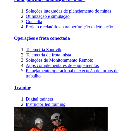
Soluções integradas de planejamento de minas
Otimização e simulação
Consulta
Projeto e relatórios para perfuração e detonação
Operações e frota conectada
Telemetria Sandvik
Telemetria de frota mista
Soluções de Monitoramento Remoto
Apps complementares de equipamentos
Planejamento operacional e execução de turnos de
trabalho
Training
Digital trainers
Instructor-led training