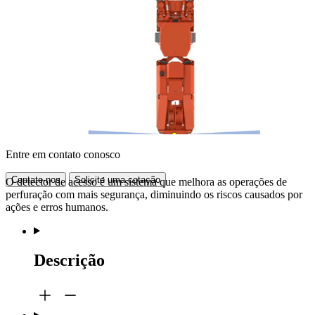
Entre em contato conosco
Contate-nos
Solicite uma cotação
O detector de acesso é um sistema que melhora as operações de
perfuração com mais segurança, diminuindo os riscos causados por
ações e erros humanos.
Descrição