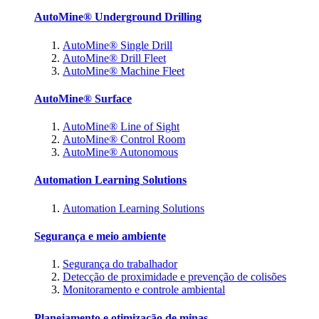
AutoMine® Underground Drilling
AutoMine® Single Drill
AutoMine® Drill Fleet
AutoMine® Machine Fleet
AutoMine® Surface
AutoMine® Line of Sight
AutoMine® Control Room
AutoMine® Autonomous
Automation Learning Solutions
Automation Learning Solutions
Segurança e meio ambiente
Segurança do trabalhador
Detecção de proximidade e prevenção de colisões
Monitoramento e controle ambiental
Planejamento e otimização de minas