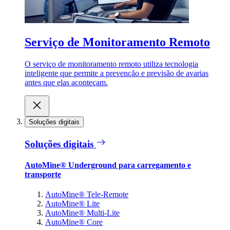
Serviço de Monitoramento Remoto
O serviço de monitoramento remoto utiliza tecnologia
inteligente que permite a prevenção e previsão de avarias
antes que elas aconteçam.
Soluções digitais
Soluções digitais
AutoMine® Underground para carregamento e
transporte
AutoMine® Tele-Remote
AutoMine® Lite
AutoMine® Multi-Lite
AutoMine® Core