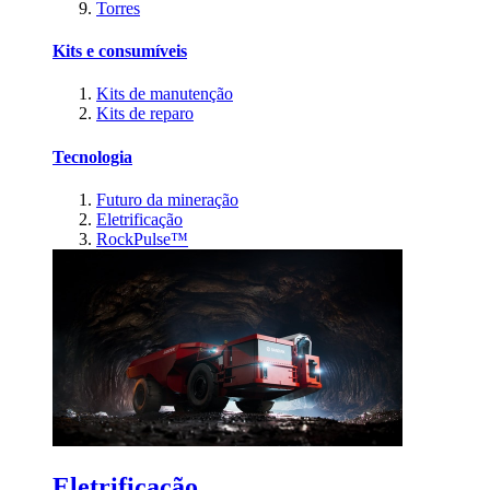
Torres
Kits e consumíveis
Kits de manutenção
Kits de reparo
Tecnologia
Futuro da mineração
Eletrificação
RockPulse™
Eletrificação