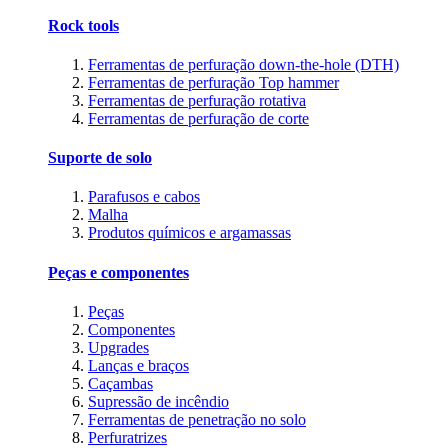
Rock tools
Ferramentas de perfuração down-the-hole (DTH)
Ferramentas de perfuração Top hammer
Ferramentas de perfuração rotativa
Ferramentas de perfuração de corte
Suporte de solo
Parafusos e cabos
Malha
Produtos químicos e argamassas
Peças e componentes
Peças
Componentes
Upgrades
Lanças e braços
Caçambas
Supressão de incêndio
Ferramentas de penetração no solo
Perfuratrizes