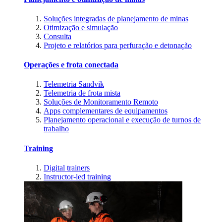
Soluções integradas de planejamento de minas
Otimização e simulação
Consulta
Projeto e relatórios para perfuração e detonação
Operações e frota conectada
Telemetria Sandvik
Telemetria de frota mista
Soluções de Monitoramento Remoto
Apps complementares de equipamentos
Planejamento operacional e execução de turnos de
trabalho
Training
Digital trainers
Instructor-led training