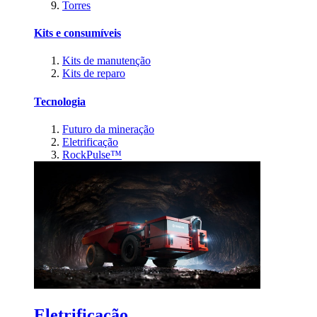
Torres
Kits e consumíveis
Kits de manutenção
Kits de reparo
Tecnologia
Futuro da mineração
Eletrificação
RockPulse™
Eletrificação