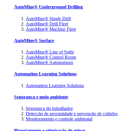
AutoMine® Underground Drilling
AutoMine® Single Drill
AutoMine® Drill Fleet
AutoMine® Machine Fleet
AutoMine® Surface
AutoMine® Line of Sight
AutoMine® Control Room
AutoMine® Autonomous
Automation Learning Solutions
Automation Learning Solutions
Segurança e meio ambiente
Segurança do trabalhador
Detecção de proximidade e prevenção de colisões
Monitoramento e controle ambiental
Planejamento e otimização de minas