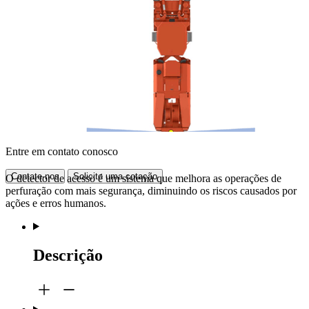
Entre em contato conosco
Contate-nos
Solicite uma cotação
O detector de acesso é um sistema que melhora as operações de
perfuração com mais segurança, diminuindo os riscos causados por
ações e erros humanos.
Descrição