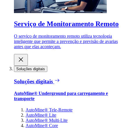
Serviço de Monitoramento Remoto
O serviço de monitoramento remoto utiliza tecnologia
inteligente que permite a prevenção e previsão de avarias
antes que elas aconteçam.
Soluções digitais
Soluções digitais
AutoMine® Underground para carregamento e
transporte
AutoMine® Tele-Remote
AutoMine® Lite
AutoMine® Multi-Lite
AutoMine® Core