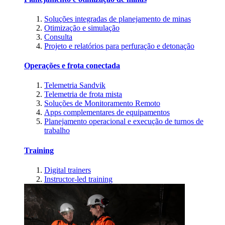
Soluções integradas de planejamento de minas
Otimização e simulação
Consulta
Projeto e relatórios para perfuração e detonação
Operações e frota conectada
Telemetria Sandvik
Telemetria de frota mista
Soluções de Monitoramento Remoto
Apps complementares de equipamentos
Planejamento operacional e execução de turnos de
trabalho
Training
Digital trainers
Instructor-led training