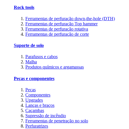
Rock tools
Ferramentas de perfuração down-the-hole (DTH)
Ferramentas de perfuração Top hammer
Ferramentas de perfuração rotativa
Ferramentas de perfuração de corte
Suporte de solo
Parafusos e cabos
Malha
Produtos químicos e argamassas
Peças e componentes
Peças
Componentes
Upgrades
Lanças e braços
Caçambas
Supressão de incêndio
Ferramentas de penetração no solo
Perfuratrizes