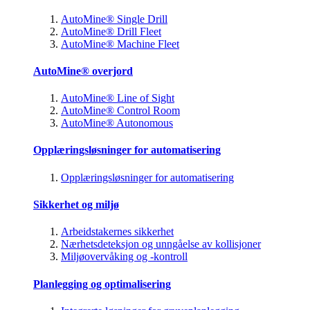
AutoMine® Single Drill
AutoMine® Drill Fleet
AutoMine® Machine Fleet
AutoMine® overjord
AutoMine® Line of Sight
AutoMine® Control Room
AutoMine® Autonomous
Opplæringsløsninger for automatisering
Opplæringsløsninger for automatisering
Sikkerhet og miljø
Arbeidstakernes sikkerhet
Nærhetsdeteksjon og unngåelse av kollisjoner
Miljøovervåking og -kontroll
Planlegging og optimalisering