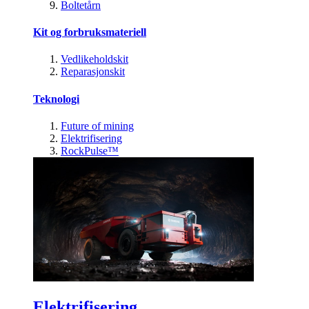
Boltetårn
Kit og forbruksmateriell
Vedlikeholdskit
Reparasjonskit
Teknologi
Future of mining
Elektrifisering
RockPulse™
Elektrifisering