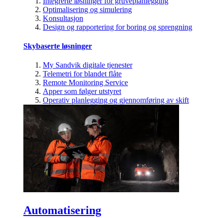
Integrerte løsninger for gruveplanlegging
Optimalisering og simulering
Konsultasjon
Design og rapportering for boring og sprengning
Skybaserte løsninger
My Sandvik digitale tjenester
Telemetri for blandet flåte
Remote Monitoring Service
Apper som følger utstyret
Operativ planlegging og gjennomføring av skift
Automatisering