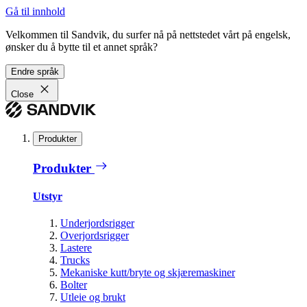
Gå til innhold
Velkommen til Sandvik, du surfer nå på nettstedet vårt på engelsk,
ønsker du å bytte til et annet språk?
Endre språk
Close
Produkter
Produkter
Utstyr
Underjordsrigger
Overjordsrigger
Lastere
Trucks
Mekaniske kutt/bryte og skjæremaskiner
Bolter
Utleie og brukt