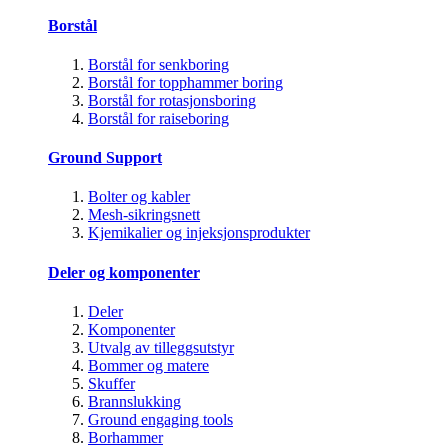
Borstål
Borstål for senkboring
Borstål for topphammer boring
Borstål for rotasjonsboring
Borstål for raiseboring
Ground Support
Bolter og kabler
Mesh-sikringsnett
Kjemikalier og injeksjonsprodukter
Deler og komponenter
Deler
Komponenter
Utvalg av tilleggsutstyr
Bommer og matere
Skuffer
Brannslukking
Ground engaging tools
Borhammer