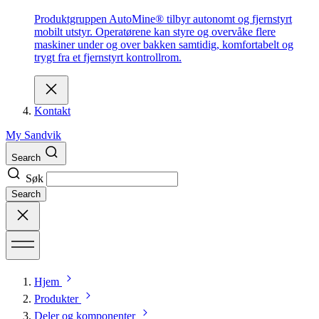
Produktgruppen AutoMine® tilbyr autonomt og fjernstyrt
mobilt utstyr. Operatørene kan styre og overvåke flere
maskiner under og over bakken samtidig, komfortabelt og
trygt fra et fjernstyrt kontrollrom.
Kontakt
My Sandvik
Search
Søk
Search
Hjem
Produkter
Deler og komponenter