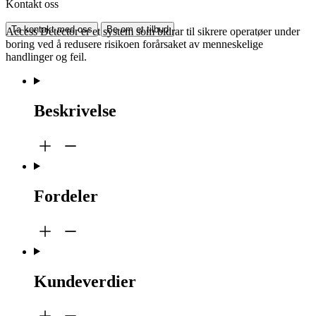
Kontakt oss
Ta kontakt med oss
Be om et tilbud
Access Detector er et system som bidrar til sikrere operatøer under
boring ved å redusere risikoen forårsaket av menneskelige
handlinger og feil.
Beskrivelse
Fordeler
Kundeverdier