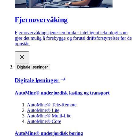
Fjernovervåking
Fjernovervåkingstjenesten bruker intelligent teknologi som
gjør det mulig å forebygge og forutsi driftsforstyrrelser før de
oppstår.
Digitale løsninger
Digitale løsninger
AutoMine® underjordisk lasting og transport
AutoMine® Tele-Remote
AutoMine® Lite
AutoMine® Multi-Lite
AutoMine® Core
AutoMine® underjordisk boring