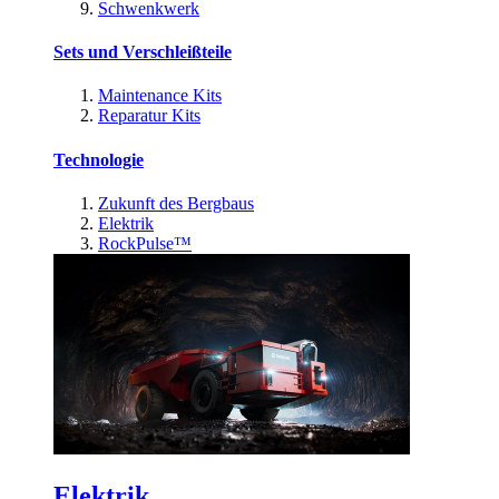
Schwenkwerk
Sets und Verschleißteile
Maintenance Kits
Reparatur Kits
Technologie
Zukunft des Bergbaus
Elektrik
RockPulse™
Elektrik