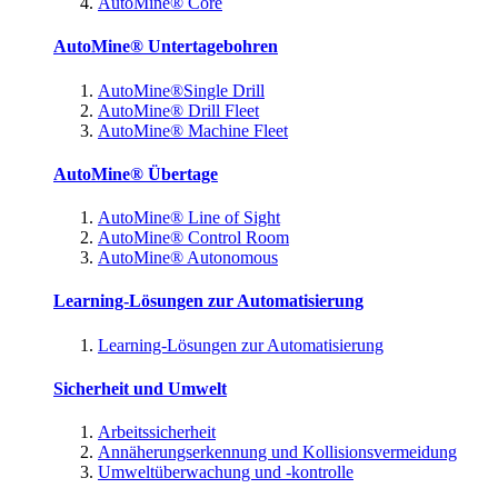
AutoMine® Core
AutoMine® Untertagebohren
AutoMine®Single Drill
AutoMine® Drill Fleet
AutoMine® Machine Fleet
AutoMine® Übertage
AutoMine® Line of Sight
AutoMine® Control Room
AutoMine® Autonomous
Learning-Lösungen zur Automatisierung
Learning-Lösungen zur Automatisierung
Sicherheit und Umwelt
Arbeitssicherheit
Annäherungserkennung und Kollisionsvermeidung
Umweltüberwachung und -kontrolle