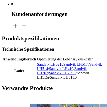
Kundenanforderungen
Produktspezifikationen
Technische Spezifikationen
Anwendungsbereich
Optimierung der Lebenszykluskosten
Sandvik LH621i
/
Sandvik LH517i
/
Sandvik
LH514
/
Sandvik LH410
/
Sandvik
Lader
LH307
/
Sandvik LH209L
/Sandvik
LH515i/Sandvik LH518B
Verwandte Produkte