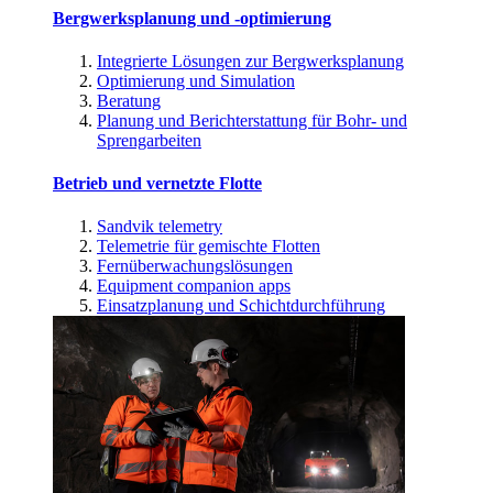
Bergwerksplanung und -optimierung
Integrierte Lösungen zur Bergwerksplanung
Optimierung und Simulation
Beratung
Planung und Berichterstattung für Bohr- und
Sprengarbeiten
Betrieb und vernetzte Flotte
Sandvik telemetry
Telemetrie für gemischte Flotten
Fernüberwachungslösungen
Equipment companion apps
Einsatzplanung und Schichtdurchführung