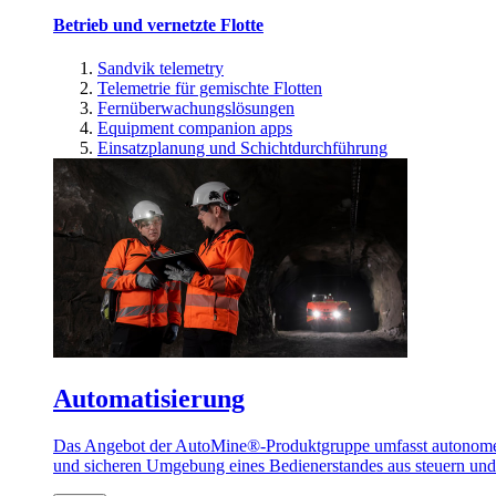
Betrieb und vernetzte Flotte
Sandvik telemetry
Telemetrie für gemischte Flotten
Fernüberwachungslösungen
Equipment companion apps
Einsatzplanung und Schichtdurchführung
Automatisierung
Das Angebot der AutoMine®-Produktgruppe umfasst autonome u
und sicheren Umgebung eines Bedienerstandes aus steuern un