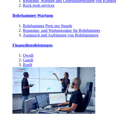
Reparatur, Wartung und Generalüberholung von Kompo
Rock tools services
Bohrhammer-Wartung
Bohrhammer Preis pro Stunde
Reparatur- und Wartungssätze für Bohrhämmer
Austausch und Aufrüstung von Bohrhämmern
Finanzdienstleistungen
OwnIt
GainIt
RunIt