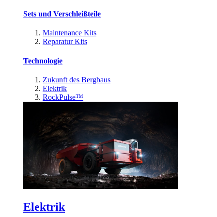
Sets und Verschleißteile
Maintenance Kits
Reparatur Kits
Technologie
Zukunft des Bergbaus
Elektrik
RockPulse™
Elektrik