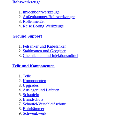
Bohrwerkzeuge
Imlochbohrwerkzeuge
Außenhammer-Bohrwerkzeuge
Rollenmeißel
Raise Boring Werkzeuge
Ground Support
Felsanker und Kabelanker
Stahlmatten und Geogitter
Chemikalien und Injektionsmörtel
Teile und Komponenten
Teile
Komponenten
Upgrades
Ausleger und Lafetten
Schaufeln
Brandschutz
Schaufel-Verschleißschutz
Bohrhämmer
Schwenkwerk