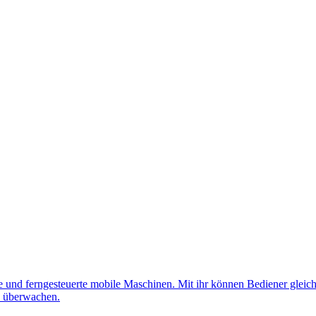
nd ferngesteuerte mobile Maschinen. Mit ihr können Bediener gleichz
d überwachen.