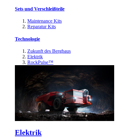
Sets und Verschleißteile
Maintenance Kits
Reparatur Kits
Technologie
Zukunft des Bergbaus
Elektrik
RockPulse™
Elektrik