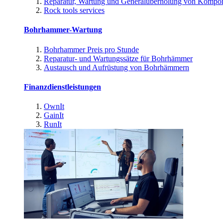
Reparatur, Wartung und Generalüberholung von Kompo
Rock tools services
Bohrhammer-Wartung
Bohrhammer Preis pro Stunde
Reparatur- und Wartungssätze für Bohrhämmer
Austausch und Aufrüstung von Bohrhämmern
Finanzdienstleistungen
OwnIt
GainIt
RunIt