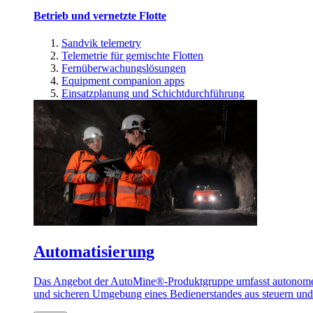
Betrieb und vernetzte Flotte
Sandvik telemetry
Telemetrie für gemischte Flotten
Fernüberwachungslösungen
Equipment companion apps
Einsatzplanung und Schichtdurchführung
Automatisierung
Das Angebot der AutoMine®-Produktgruppe umfasst autonome u
und sicheren Umgebung eines Bedienerstandes aus steuern un