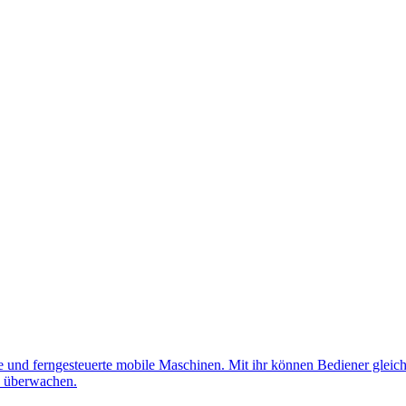
nd ferngesteuerte mobile Maschinen. Mit ihr können Bediener gleichz
d überwachen.