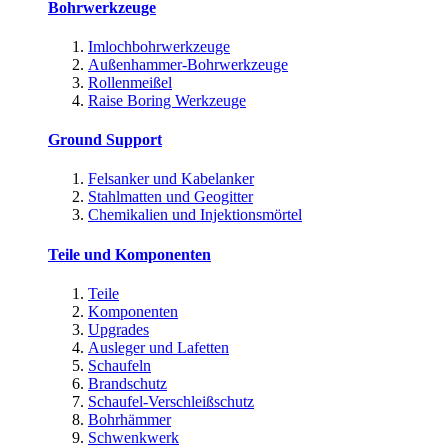
Bohrwerkzeuge
Imlochbohrwerkzeuge
Außenhammer-Bohrwerkzeuge
Rollenmeißel
Raise Boring Werkzeuge
Ground Support
Felsanker und Kabelanker
Stahlmatten und Geogitter
Chemikalien und Injektionsmörtel
Teile und Komponenten
Teile
Komponenten
Upgrades
Ausleger und Lafetten
Schaufeln
Brandschutz
Schaufel-Verschleißschutz
Bohrhämmer
Schwenkwerk