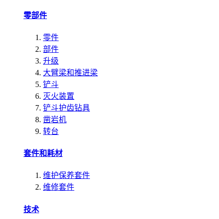
零部件
零件
部件
升级
大臂梁和推进梁
铲斗
灭火装置
铲斗护齿钻具
凿岩机
转台
套件和耗材
维护保养套件
维修套件
技术