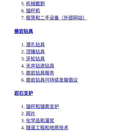
机械截割
锚杆机
租赁和二手设备（外部网站）
凿岩钻具
潜孔钻具
顶锤钻具
牙轮钻具
天井钻进钻具
凿岩钻具服务
凿岩钻具可持续发展倡议
岩石支护
锚杆和锚索支护
网片
化学品和灌浆
隧道工程和地质技术