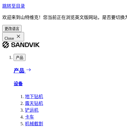
跳转至目录
欢迎来到山特维克！您当前正在浏览英文版网站，是否要切换
更改语言
Close
产品
产品
设备
地下钻机
露天钻机
铲运机
卡车
机械截割