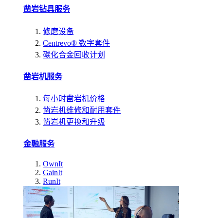
凿岩钻具服务
修磨设备
Centrevo® 数字套件
碳化合金回收计划
凿岩机服务
每小时凿岩机价格
凿岩机维修和耐用套件
凿岩机更换和升级
金融服务
OwnIt
GainIt
RunIt