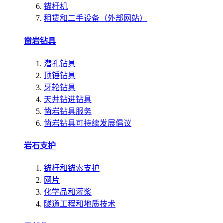
锚杆机
租赁和二手设备（外部网站）
凿岩钻具
潜孔钻具
顶锤钻具
牙轮钻具
天井钻进钻具
凿岩钻具服务
凿岩钻具可持续发展倡议
岩石支护
锚杆和锚索支护
网片
化学品和灌浆
隧道工程和地质技术