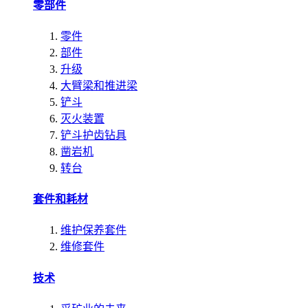
零部件
零件
部件
升级
大臂梁和推进梁
铲斗
灭火装置
铲斗护齿钻具
凿岩机
转台
套件和耗材
维护保养套件
维修套件
技术