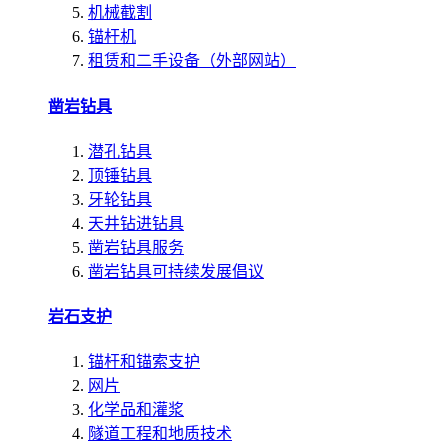
机械截割
锚杆机
租赁和二手设备（外部网站）
凿岩钻具
潜孔钻具
顶锤钻具
牙轮钻具
天井钻进钻具
凿岩钻具服务
凿岩钻具可持续发展倡议
岩石支护
锚杆和锚索支护
网片
化学品和灌浆
隧道工程和地质技术