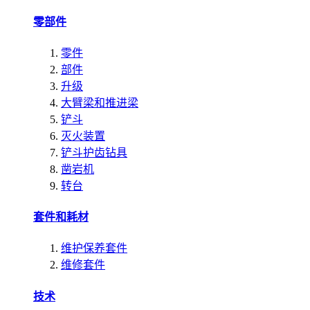
零部件
零件
部件
升级
大臂梁和推进梁
铲斗
灭火装置
铲斗护齿钻具
凿岩机
转台
套件和耗材
维护保养套件
维修套件
技术