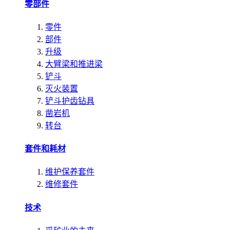
零部件
零件
部件
升级
大臂梁和推进梁
铲斗
灭火装置
铲斗护齿钻具
凿岩机
转台
套件和耗材
维护保养套件
维修套件
技术