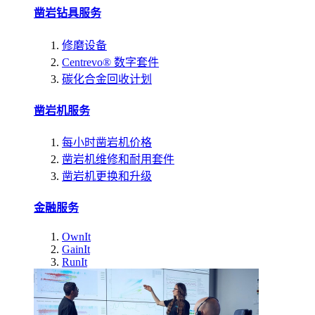
凿岩钻具服务
修磨设备
Centrevo® 数字套件
碳化合金回收计划
凿岩机服务
每小时凿岩机价格
凿岩机维修和耐用套件
凿岩机更换和升级
金融服务
OwnIt
GainIt
RunIt