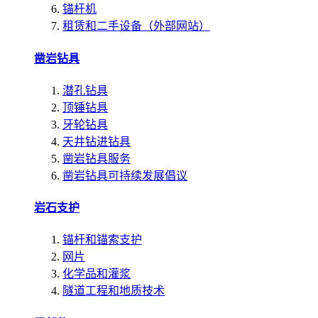
锚杆机
租赁和二手设备（外部网站）
凿岩钻具
潜孔钻具
顶锤钻具
牙轮钻具
天井钻进钻具
凿岩钻具服务
凿岩钻具可持续发展倡议
岩石支护
锚杆和锚索支护
网片
化学品和灌浆
隧道工程和地质技术