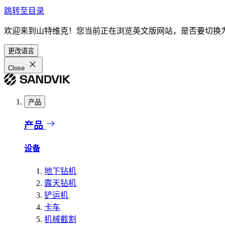
跳转至目录
欢迎来到山特维克！您当前正在浏览英文版网站，是否要切换
更改语言
Close
产品
产品
设备
地下钻机
露天钻机
铲运机
卡车
机械截割