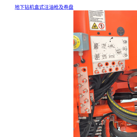
地下钻机盒式注油枪及卷盘