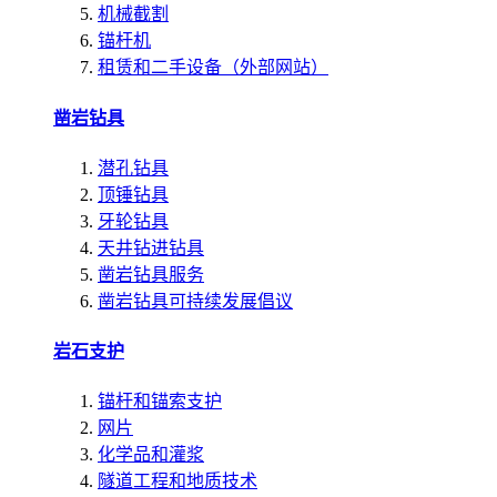
机械截割
锚杆机
租赁和二手设备（外部网站）
凿岩钻具
潜孔钻具
顶锤钻具
牙轮钻具
天井钻进钻具
凿岩钻具服务
凿岩钻具可持续发展倡议
岩石支护
锚杆和锚索支护
网片
化学品和灌浆
隧道工程和地质技术