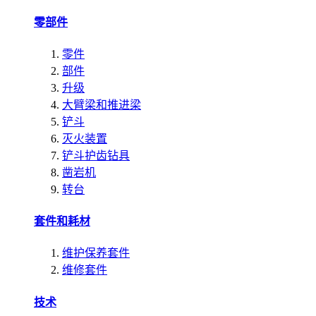
零部件
零件
部件
升级
大臂梁和推进梁
铲斗
灭火装置
铲斗护齿钻具
凿岩机
转台
套件和耗材
维护保养套件
维修套件
技术