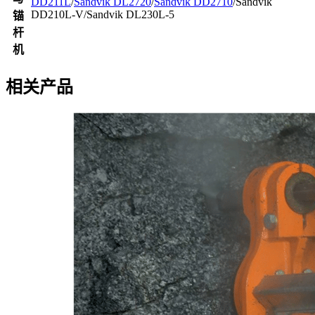
DD211L
/
Sandvik DL2720
/
Sandvik DD2710
/Sandvik
DD210L-V/Sandvik DL230L-5
锚
杆
机
相关产品