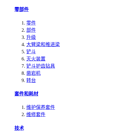
零部件
零件
部件
升级
大臂梁和推进梁
铲斗
灭火装置
铲斗护齿钻具
凿岩机
转台
套件和耗材
维护保养套件
维修套件
技术