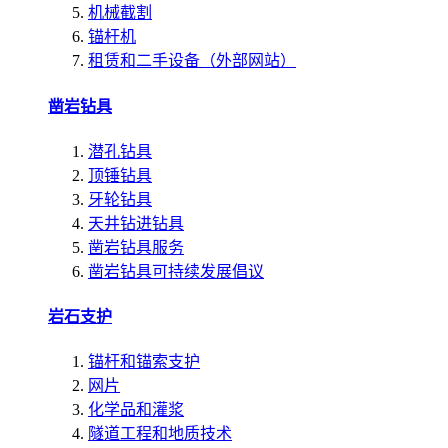
机械截割
锚杆机
租赁和二手设备（外部网站）
凿岩钻具
潜孔钻具
顶锤钻具
牙轮钻具
天井钻进钻具
凿岩钻具服务
凿岩钻具可持续发展倡议
岩石支护
锚杆和锚索支护
网片
化学品和灌浆
隧道工程和地质技术