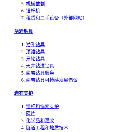
机械截割
锚杆机
租赁和二手设备（外部网站）
凿岩钻具
潜孔钻具
顶锤钻具
牙轮钻具
天井钻进钻具
凿岩钻具服务
凿岩钻具可持续发展倡议
岩石支护
锚杆和锚索支护
网片
化学品和灌浆
隧道工程和地质技术