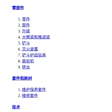
零部件
零件
部件
升级
大臂梁和推进梁
铲斗
灭火装置
铲斗护齿钻具
凿岩机
转台
套件和耗材
维护保养套件
维修套件
技术