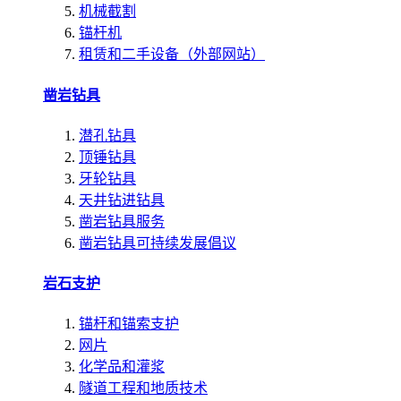
机械截割
锚杆机
租赁和二手设备（外部网站）
凿岩钻具
潜孔钻具
顶锤钻具
牙轮钻具
天井钻进钻具
凿岩钻具服务
凿岩钻具可持续发展倡议
岩石支护
锚杆和锚索支护
网片
化学品和灌浆
隧道工程和地质技术