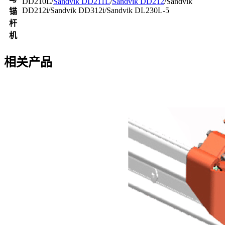
DD210L/
Sandvik DD211L
/
Sandvik DD212
/Sandvik
DD212i/Sandvik DD312i/Sandvik DL230L-5
锚
杆
机
相关产品