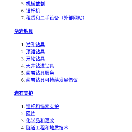
机械截割
锚杆机
租赁和二手设备（外部网站）
凿岩钻具
潜孔钻具
顶锤钻具
牙轮钻具
天井钻进钻具
凿岩钻具服务
凿岩钻具可持续发展倡议
岩石支护
锚杆和锚索支护
网片
化学品和灌浆
隧道工程和地质技术