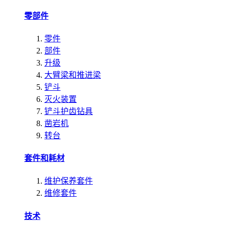
零部件
零件
部件
升级
大臂梁和推进梁
铲斗
灭火装置
铲斗护齿钻具
凿岩机
转台
套件和耗材
维护保养套件
维修套件
技术