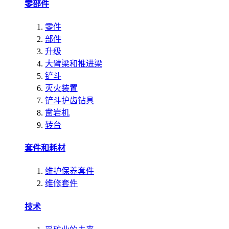
零部件
零件
部件
升级
大臂梁和推进梁
铲斗
灭火装置
铲斗护齿钻具
凿岩机
转台
套件和耗材
维护保养套件
维修套件
技术