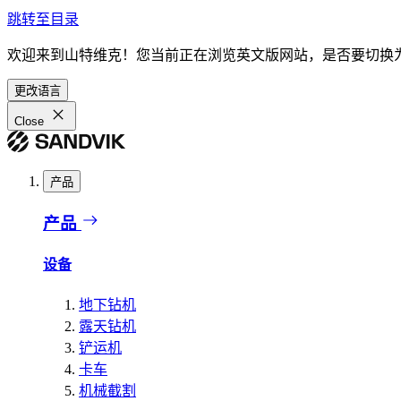
跳转至目录
欢迎来到山特维克！您当前正在浏览英文版网站，是否要切换
更改语言
Close
产品
产品
设备
地下钻机
露天钻机
铲运机
卡车
机械截割