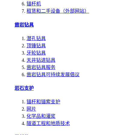
锚杆机
租赁和二手设备（外部网站）
凿岩钻具
潜孔钻具
顶锤钻具
牙轮钻具
天井钻进钻具
凿岩钻具服务
凿岩钻具可持续发展倡议
岩石支护
锚杆和锚索支护
网片
化学品和灌浆
隧道工程和地质技术