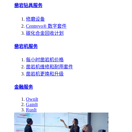
凿岩钻具服务
修磨设备
Centrevo® 数字套件
碳化合金回收计划
凿岩机服务
每小时凿岩机价格
凿岩机维修和耐用套件
凿岩机更换和升级
金融服务
OwnIt
GainIt
RunIt