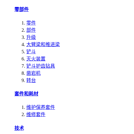
零部件
零件
部件
升级
大臂梁和推进梁
铲斗
灭火装置
铲斗护齿钻具
凿岩机
转台
套件和耗材
维护保养套件
维修套件
技术