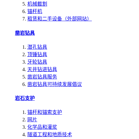
机械截割
锚杆机
租赁和二手设备（外部网站）
凿岩钻具
潜孔钻具
顶锤钻具
牙轮钻具
天井钻进钻具
凿岩钻具服务
凿岩钻具可持续发展倡议
岩石支护
锚杆和锚索支护
网片
化学品和灌浆
隧道工程和地质技术