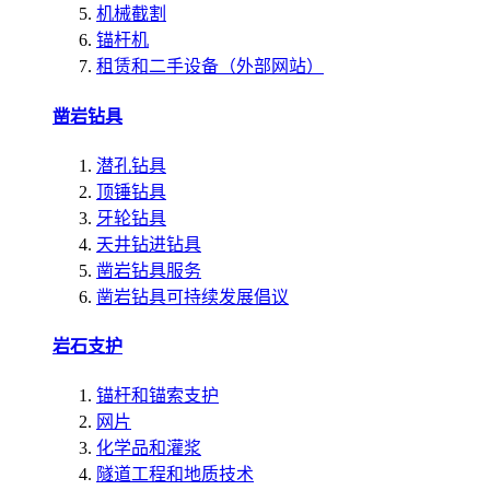
机械截割
锚杆机
租赁和二手设备（外部网站）
凿岩钻具
潜孔钻具
顶锤钻具
牙轮钻具
天井钻进钻具
凿岩钻具服务
凿岩钻具可持续发展倡议
岩石支护
锚杆和锚索支护
网片
化学品和灌浆
隧道工程和地质技术