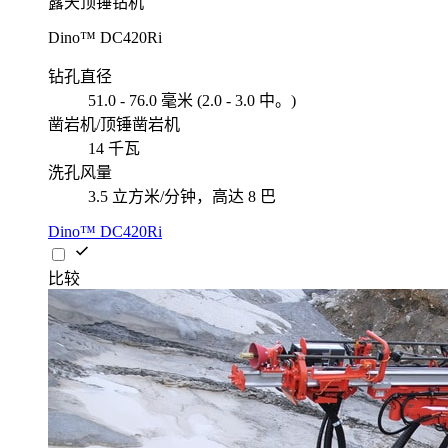
露天顶锤钻机
Dino™ DC420Ri
钻孔直径
51.0 - 76.0 毫米 (2.0 - 3.0 中。)
凿岩机/顶锤凿岩机
14 千瓦
洗孔风量
3.5 立方米/分钟，高达 8 巴
Dino™ DC420Ri
比较