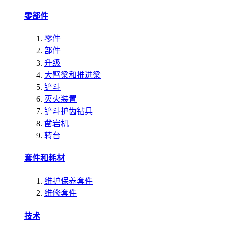
零部件
零件
部件
升级
大臂梁和推进梁
铲斗
灭火装置
铲斗护齿钻具
凿岩机
转台
套件和耗材
维护保养套件
维修套件
技术