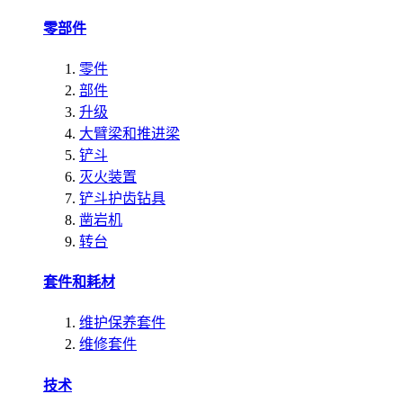
零部件
零件
部件
升级
大臂梁和推进梁
铲斗
灭火装置
铲斗护齿钻具
凿岩机
转台
套件和耗材
维护保养套件
维修套件
技术