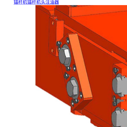
锚杆机锚杆机头注油器