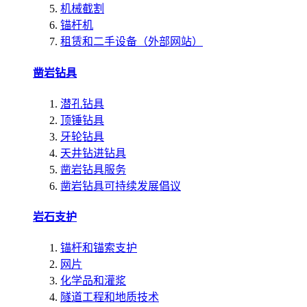
机械截割
锚杆机
租赁和二手设备（外部网站）
凿岩钻具
潜孔钻具
顶锤钻具
牙轮钻具
天井钻进钻具
凿岩钻具服务
凿岩钻具可持续发展倡议
岩石支护
锚杆和锚索支护
网片
化学品和灌浆
隧道工程和地质技术