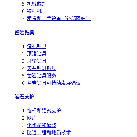
机械截割
锚杆机
租赁和二手设备（外部网站）
凿岩钻具
潜孔钻具
顶锤钻具
牙轮钻具
天井钻进钻具
凿岩钻具服务
凿岩钻具可持续发展倡议
岩石支护
锚杆和锚索支护
网片
化学品和灌浆
隧道工程和地质技术