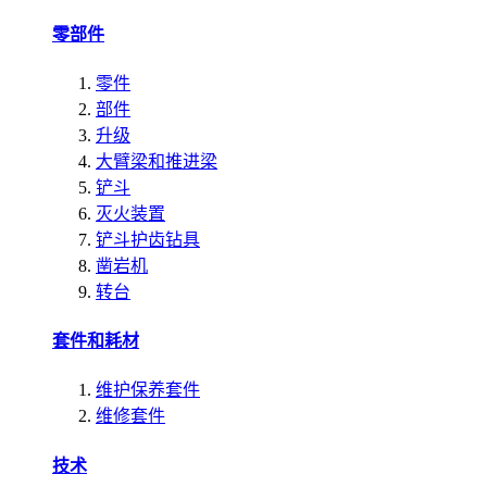
零部件
零件
部件
升级
大臂梁和推进梁
铲斗
灭火装置
铲斗护齿钻具
凿岩机
转台
套件和耗材
维护保养套件
维修套件
技术