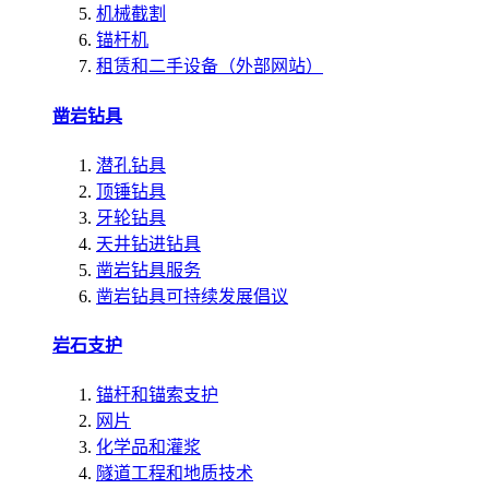
机械截割
锚杆机
租赁和二手设备（外部网站）
凿岩钻具
潜孔钻具
顶锤钻具
牙轮钻具
天井钻进钻具
凿岩钻具服务
凿岩钻具可持续发展倡议
岩石支护
锚杆和锚索支护
网片
化学品和灌浆
隧道工程和地质技术