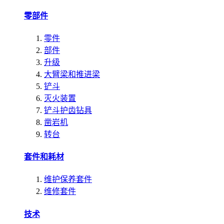
零部件
零件
部件
升级
大臂梁和推进梁
铲斗
灭火装置
铲斗护齿钻具
凿岩机
转台
套件和耗材
维护保养套件
维修套件
技术