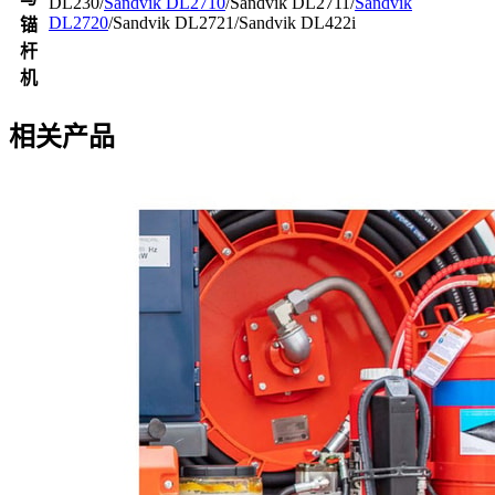
DL230/
Sandvik DL2710
/Sandvik DL2711/
Sandvik
DL2720
/Sandvik DL2721/Sandvik DL422i
锚
杆
机
相关产品