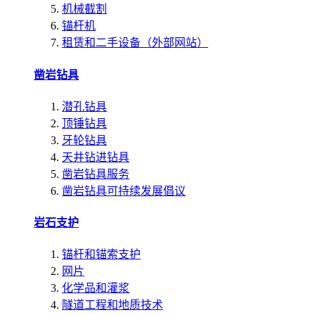
机械截割
锚杆机
租赁和二手设备（外部网站）
凿岩钻具
潜孔钻具
顶锤钻具
牙轮钻具
天井钻进钻具
凿岩钻具服务
凿岩钻具可持续发展倡议
岩石支护
锚杆和锚索支护
网片
化学品和灌浆
隧道工程和地质技术