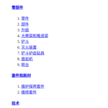
零部件
零件
部件
升级
大臂梁和推进梁
铲斗
灭火装置
铲斗护齿钻具
凿岩机
转台
套件和耗材
维护保养套件
维修套件
技术