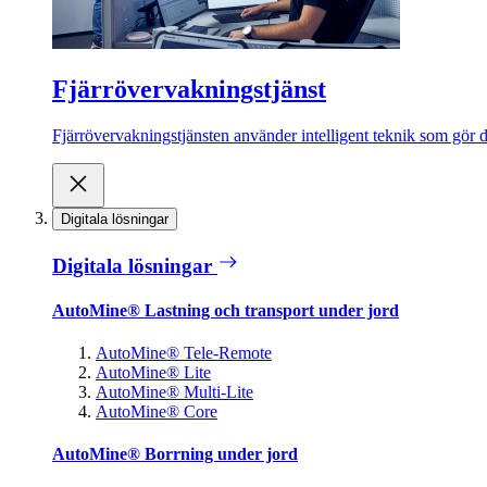
Fjärrövervakningstjänst
Fjärrövervakningstjänsten använder intelligent teknik som gör de
Digitala lösningar
Digitala lösningar
AutoMine® Lastning och transport under jord
AutoMine® Tele-Remote
AutoMine® Lite
AutoMine® Multi-Lite
AutoMine® Core
AutoMine® Borrning under jord