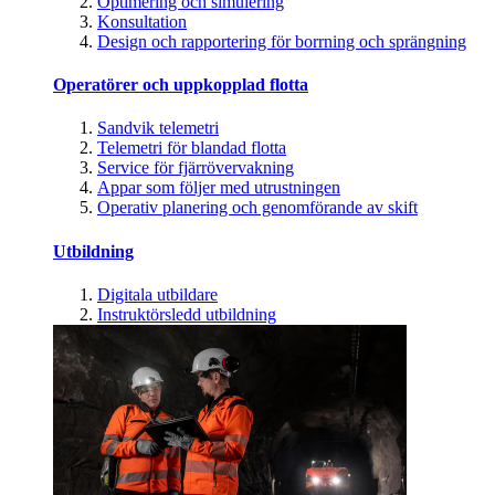
Optimering och simulering
Konsultation
Design och rapportering för borrning och sprängning
Operatörer och uppkopplad flotta
Sandvik telemetri
Telemetri för blandad flotta
Service för fjärrövervakning
Appar som följer med utrustningen
Operativ planering och genomförande av skift
Utbildning
Digitala utbildare
Instruktörsledd utbildning