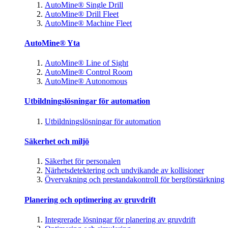
AutoMine® Single Drill
AutoMine® Drill Fleet
AutoMine® Machine Fleet
AutoMine® Yta
AutoMine® Line of Sight
AutoMine® Control Room
AutoMine® Autonomous
Utbildningslösningar för automation
Utbildningslösningar för automation
Säkerhet och miljö
Säkerhet för personalen
Närhetsdetektering och undvikande av kollisioner
Övervakning och prestandakontroll för bergförstärkning
Planering och optimering av gruvdrift
Integrerade lösningar för planering av gruvdrift