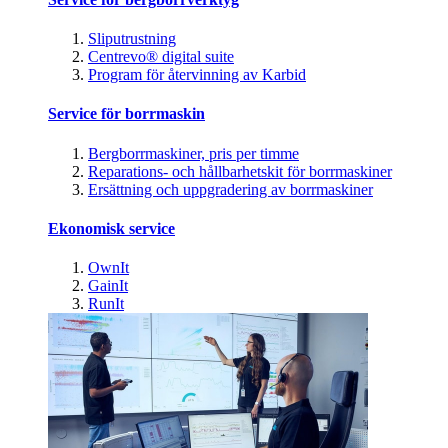
Sliputrustning
Centrevo® digital suite
Program för återvinning av Karbid
Service för borrmaskin
Bergborrmaskiner, pris per timme
Reparations- och hållbarhetskit för borrmaskiner
Ersättning och uppgradering av borrmaskiner
Ekonomisk service
OwnIt
GainIt
RunIt