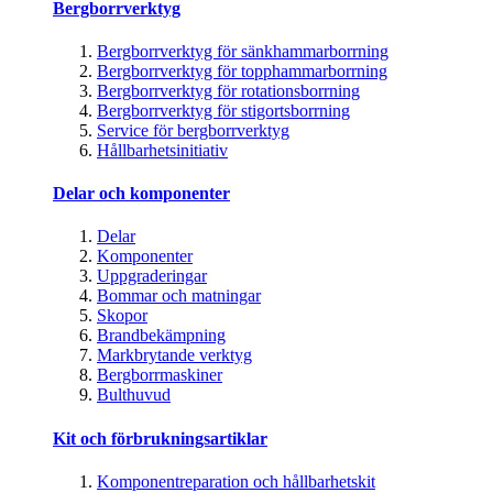
Bergborrverktyg
Bergborrverktyg för sänkhammarborrning
Bergborrverktyg för topphammarborrning
Bergborrverktyg för rotationsborrning
Bergborrverktyg för stigortsborrning
Service för bergborrverktyg
Hållbarhetsinitiativ
Delar och komponenter
Delar
Komponenter
Uppgraderingar
Bommar och matningar
Skopor
Brandbekämpning
Markbrytande verktyg
Bergborrmaskiner
Bulthuvud
Kit och förbrukningsartiklar
Komponentreparation och hållbarhetskit