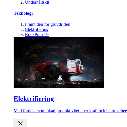
Underhållskit
Teknologi
Framtiden för gruvdriften
Elektrifiering
RockPulse™
Elektrifiering
Med fördelar som ökad produktivitet, mer kraft och bättre arbets