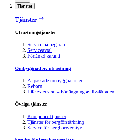
Tjänster
Tjänster
Utrustningstjänster
Service på begäran
Serviceavtal
Förlängd garanti
Ombyggnad av utrustning
Anpassade ombyggnationer
Reborn
Life extension – Förlängning av livslängden
Övriga tjänster
Komponent tjänster
Tjänster för bergförstärkning
Service för bergborrverktyg
Service för bergborrverktyg