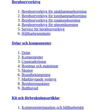
Bergborrverktyg
Bergborrverktyg för sänkhammarborrning
Bergborrverktyg för topphammarborrning
Bergborrverktyg för rotationsborrning
Bergborrverktyg för stigortsborrning
Service för bergborrverktyg
Hållbarhetsinitiativ
Delar och komponenter
Delar
Komponenter
Uppgraderingar
Bommar och matningar
Skopor
Brandbekämpning
Markbrytande verktyg
Bergborrmaskiner
Bulthuvud
Kit och förbrukningsartiklar
Komponentreparation och hållbarhetskit