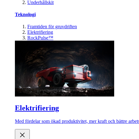
Underhållskit
Teknologi
Framtiden för gruvdriften
Elektrifiering
RockPulse™
Elektrifiering
Med fördelar som ökad produktivitet, mer kraft och bättre arbets