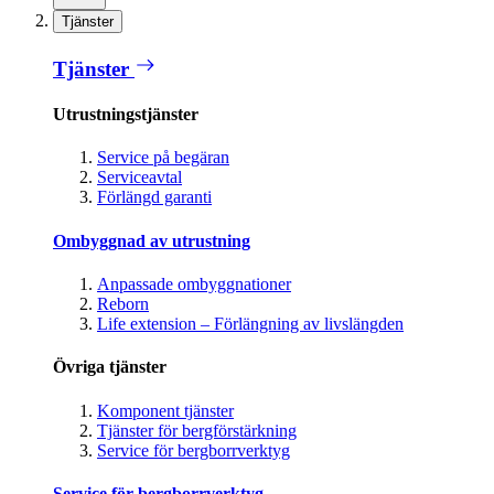
Tjänster
Tjänster
Utrustningstjänster
Service på begäran
Serviceavtal
Förlängd garanti
Ombyggnad av utrustning
Anpassade ombyggnationer
Reborn
Life extension – Förlängning av livslängden
Övriga tjänster
Komponent tjänster
Tjänster för bergförstärkning
Service för bergborrverktyg
Service för bergborrverktyg