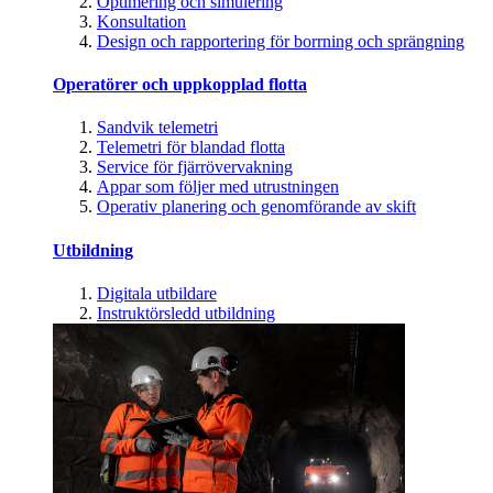
Optimering och simulering
Konsultation
Design och rapportering för borrning och sprängning
Operatörer och uppkopplad flotta
Sandvik telemetri
Telemetri för blandad flotta
Service för fjärrövervakning
Appar som följer med utrustningen
Operativ planering och genomförande av skift
Utbildning
Digitala utbildare
Instruktörsledd utbildning