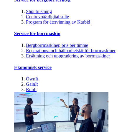
Sliputrustning
Centrevo® digital suite
Program för återvinning av Karbid
Service för borrmaskin
Bergborrmaskiner, pris per timme
Reparations- och hållbarhetskit för borrmaskiner
Ersättning och uppgradering av borrmaskiner
Ekonomisk service
OwnIt
GainIt
RunIt