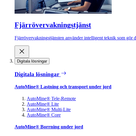
Fjärrövervakningstjänst
Fjärrövervakningstjänsten använder intelligent teknik som gör de
Digitala lösningar
Digitala lösningar
AutoMine® Lastning och transport under jord
AutoMine® Tele-Remote
AutoMine® Lite
AutoMine® Multi-Lite
AutoMine® Core
AutoMine® Borrning under jord