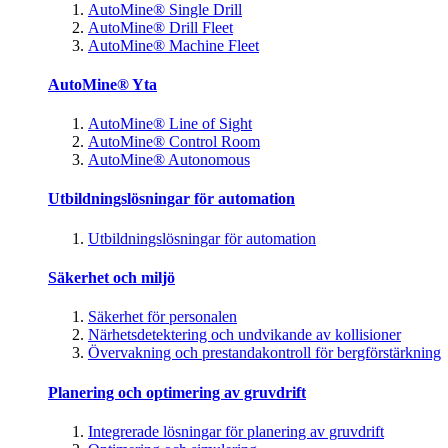
AutoMine® Single Drill
AutoMine® Drill Fleet
AutoMine® Machine Fleet
AutoMine® Yta
AutoMine® Line of Sight
AutoMine® Control Room
AutoMine® Autonomous
Utbildningslösningar för automation
Utbildningslösningar för automation
Säkerhet och miljö
Säkerhet för personalen
Närhetsdetektering och undvikande av kollisioner
Övervakning och prestandakontroll för bergförstärkning
Planering och optimering av gruvdrift
Integrerade lösningar för planering av gruvdrift