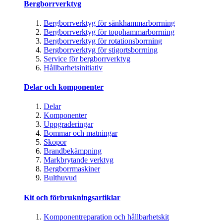
Bergborrverktyg
Bergborrverktyg för sänkhammarborrning
Bergborrverktyg för topphammarborrning
Bergborrverktyg för rotationsborrning
Bergborrverktyg för stigortsborrning
Service för bergborrverktyg
Hållbarhetsinitiativ
Delar och komponenter
Delar
Komponenter
Uppgraderingar
Bommar och matningar
Skopor
Brandbekämpning
Markbrytande verktyg
Bergborrmaskiner
Bulthuvud
Kit och förbrukningsartiklar
Komponentreparation och hållbarhetskit