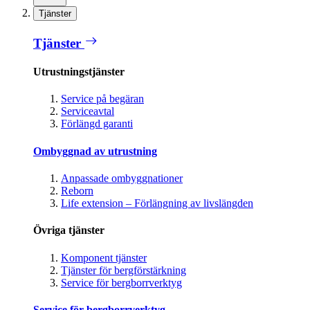
Tjänster
Tjänster
Utrustningstjänster
Service på begäran
Serviceavtal
Förlängd garanti
Ombyggnad av utrustning
Anpassade ombyggnationer
Reborn
Life extension – Förlängning av livslängden
Övriga tjänster
Komponent tjänster
Tjänster för bergförstärkning
Service för bergborrverktyg
Service för bergborrverktyg