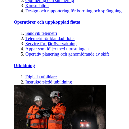
Optimering och simulering
Konsultation
Design och rapportering för borrning och sprängning
Operatörer och uppkopplad flotta
Sandvik telemetri
Telemetri för blandad flotta
Service för fjärrövervakning
Appar som följer med utrustningen
Operativ planering och genomförande av skift
Utbildning
Digitala utbildare
Instruktörsledd utbildning