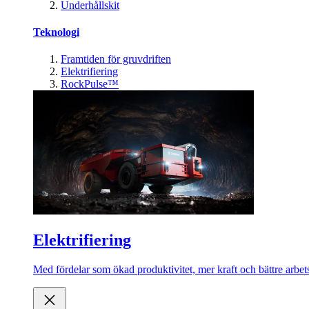
Underhållskit
Teknologi
Framtiden för gruvdriften
Elektrifiering
RockPulse™
Elektrifiering
Med fördelar som ökad produktivitet, mer kraft och bättre arbets