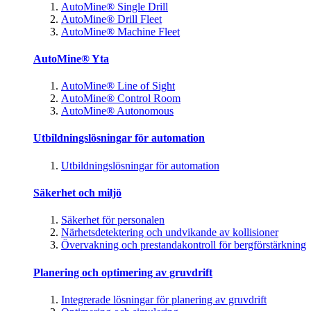
AutoMine® Single Drill
AutoMine® Drill Fleet
AutoMine® Machine Fleet
AutoMine® Yta
AutoMine® Line of Sight
AutoMine® Control Room
AutoMine® Autonomous
Utbildningslösningar för automation
Utbildningslösningar för automation
Säkerhet och miljö
Säkerhet för personalen
Närhetsdetektering och undvikande av kollisioner
Övervakning och prestandakontroll för bergförstärkning
Planering och optimering av gruvdrift
Integrerade lösningar för planering av gruvdrift