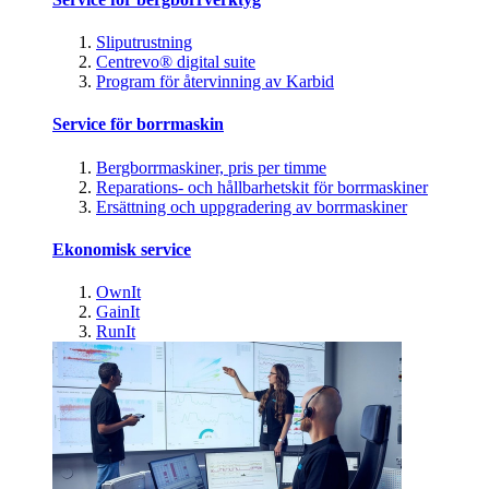
Sliputrustning
Centrevo® digital suite
Program för återvinning av Karbid
Service för borrmaskin
Bergborrmaskiner, pris per timme
Reparations- och hållbarhetskit för borrmaskiner
Ersättning och uppgradering av borrmaskiner
Ekonomisk service
OwnIt
GainIt
RunIt