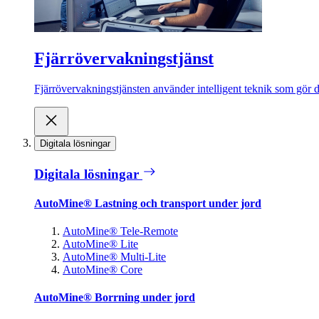
Fjärrövervakningstjänst
Fjärrövervakningstjänsten använder intelligent teknik som gör de
Digitala lösningar
Digitala lösningar
AutoMine® Lastning och transport under jord
AutoMine® Tele-Remote
AutoMine® Lite
AutoMine® Multi-Lite
AutoMine® Core
AutoMine® Borrning under jord