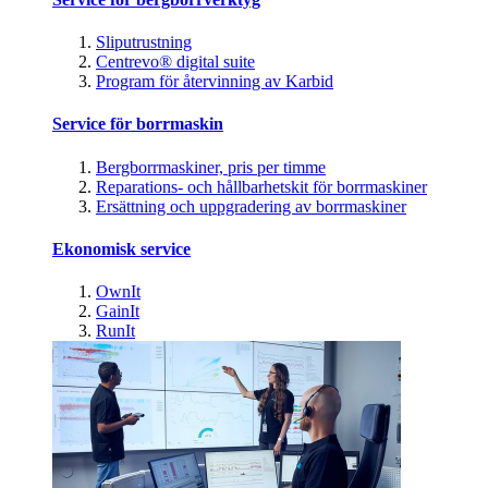
Sliputrustning
Centrevo® digital suite
Program för återvinning av Karbid
Service för borrmaskin
Bergborrmaskiner, pris per timme
Reparations- och hållbarhetskit för borrmaskiner
Ersättning och uppgradering av borrmaskiner
Ekonomisk service
OwnIt
GainIt
RunIt