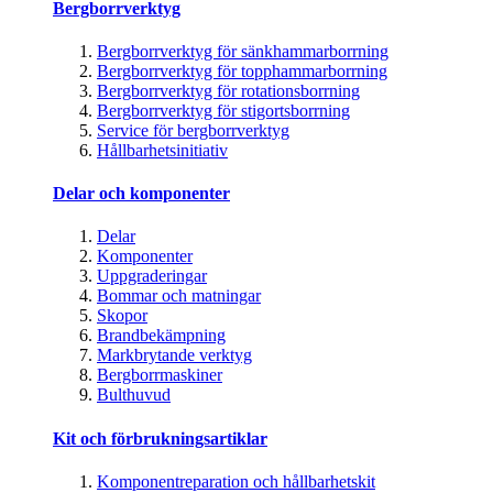
Bergborrverktyg
Bergborrverktyg för sänkhammarborrning
Bergborrverktyg för topphammarborrning
Bergborrverktyg för rotationsborrning
Bergborrverktyg för stigortsborrning
Service för bergborrverktyg
Hållbarhetsinitiativ
Delar och komponenter
Delar
Komponenter
Uppgraderingar
Bommar och matningar
Skopor
Brandbekämpning
Markbrytande verktyg
Bergborrmaskiner
Bulthuvud
Kit och förbrukningsartiklar
Komponentreparation och hållbarhetskit