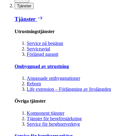
Tjänster
Tjänster
Utrustningstjänster
Service på begäran
Serviceavtal
Förlängd garanti
Ombyggnad av utrustning
Anpassade ombyggnationer
Reborn
Life extension – Förlängning av livslängden
Övriga tjänster
Komponent tjänster
Tjänster för bergförstärkning
Service för bergborrverktyg
Service för bergborrverktyg