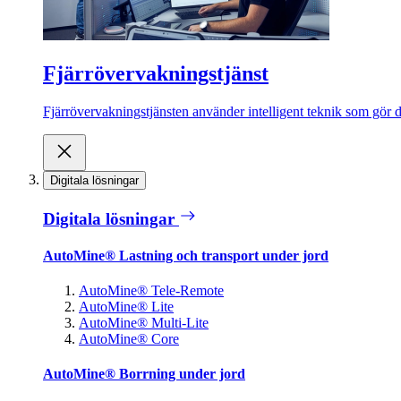
Fjärrövervakningstjänst
Fjärrövervakningstjänsten använder intelligent teknik som gör de
Digitala lösningar
Digitala lösningar
AutoMine® Lastning och transport under jord
AutoMine® Tele-Remote
AutoMine® Lite
AutoMine® Multi-Lite
AutoMine® Core
AutoMine® Borrning under jord