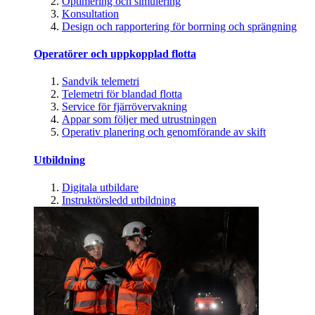
Optimering och simulering
Konsultation
Design och rapportering för borrning och sprängning
Operatörer och uppkopplad flotta
Sandvik telemetri
Telemetri för blandad flotta
Service för fjärrövervakning
Appar som följer med utrustningen
Operativ planering och genomförande av skift
Utbildning
Digitala utbildare
Instruktörsledd utbildning