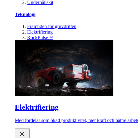
Underhållskit
Teknologi
Framtiden för gruvdriften
Elektrifiering
RockPulse™
Elektrifiering
Med fördelar som ökad produktivitet, mer kraft och bättre arbets