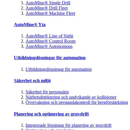
AutoMine® Single Drill
AutoMine® Drill Fleet
AutoMine® Machine Fleet
AutoMine® Yta
AutoMine® Line of Sight
AutoMine® Control Room
AutoMine® Autonomous
Utbildningslösningar för automation
Utbildningslösningar för automation
Säkerhet och miljö
Säkerhet för personalen
Närhetsdetektering och undvikande av kollisioner
Övervakning och prestandakontroll för bergförstärkning
Planering och optimering av gruvdrift
Integrerade lösningar för planering av gruvdrift