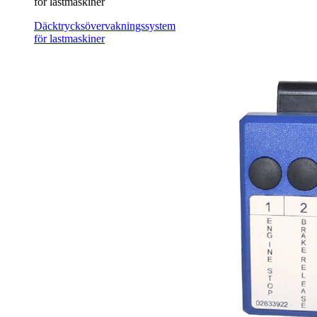
för lastmaskiner
Däcktrycksövervakningssystem
för lastmaskiner