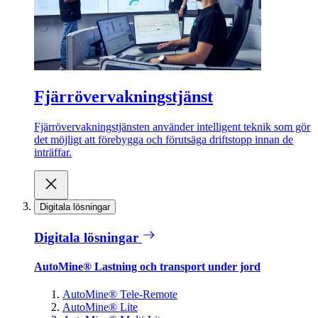
Fjärrövervakningstjänst
Fjärrövervakningstjänsten använder intelligent teknik som gör
det möjligt att förebygga och förutsäga driftstopp innan de
inträffar.
Digitala lösningar
Digitala lösningar
AutoMine® Lastning och transport under jord
AutoMine® Tele-Remote
AutoMine® Lite