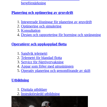
bergförstärkning
Planering och optimering av gruvdrift
Integrerade lösningar för planering av gruvdrift
Optimering och simulering
Konsultation
Design och rapportering för borrning och sprängning
Operatörer och uppkopplad flotta
Sandvik telemetri
Telemetri för blandad flotta
Service för fjärrövervakning
Appar som följer med utrustningen
Operativ planering och genomförande av skift
Utbildning
Digitala utbildare
Instruktörsledd utbildning