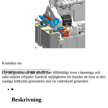
Kontakta oss
Kontakta oss
Begär en offert
För att generatorn ska arbeta mer tillförlitligt även i dammiga och
salta miljöer erbjuder Sandvik möjligheten för kunder att byta ut den
vanliga luftkylda generatorn mot en vattenkyld generator.
Beskrivning