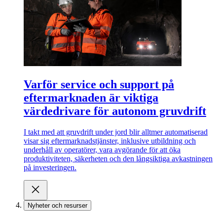
Varför service och support på
eftermarknaden är viktiga
värdedrivare för autonom gruvdrift
I takt med att gruvdrift under jord blir alltmer automatiserad
visar sig eftermarknadstjänster, inklusive utbildning och
underhåll av operatörer, vara avgörande för att öka
produktiviteten, säkerheten och den långsiktiga avkastningen
på investeringen.
Nyheter och resurser