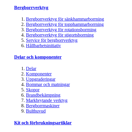
Bergborrverktyg
Bergborrverktyg för sänkhammarborrning
Bergborrverktyg för topphammarborrning
Bergborrverktyg för rotationsborrning
Bergborrverktyg för stigortsborrning
Service för bergborrverktyg
Hållbarhetsinitiativ
Delar och komponenter
Delar
Komponenter
Uppgraderingar
Bommar och matningar
Skopor
Brandbekämpning
Markbrytande verktyg
Bergborrmaskiner
Bulthuvud
Kit och förbrukningsartiklar