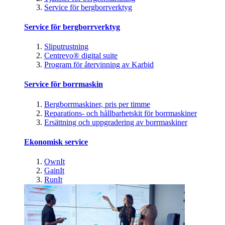
Service för bergborrverktyg
Service för bergborrverktyg
Sliputrustning
Centrevo® digital suite
Program för återvinning av Karbid
Service för borrmaskin
Bergborrmaskiner, pris per timme
Reparations- och hållbarhetskit för borrmaskiner
Ersättning och uppgradering av borrmaskiner
Ekonomisk service
OwnIt
GainIt
RunIt