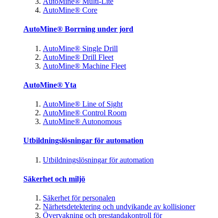
AutoMine® Multi-Lite
AutoMine® Core
AutoMine® Borrning under jord
AutoMine® Single Drill
AutoMine® Drill Fleet
AutoMine® Machine Fleet
AutoMine® Yta
AutoMine® Line of Sight
AutoMine® Control Room
AutoMine® Autonomous
Utbildningslösningar för automation
Utbildningslösningar för automation
Säkerhet och miljö
Säkerhet för personalen
Närhetsdetektering och undvikande av kollisioner
Övervakning och prestandakontroll för