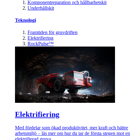
Komponentreparation och hållbarhetskit
Underhållskit
Teknologi
Framtiden för gruvdriften
Elektrifiering
RockPulse™
Elektrifiering
Med fördelar som ökad produktivitet, mer kraft och bättre
arbetsmiljö – läs mer om hur du tar de första stegen mot en
elektrifierad gruva.