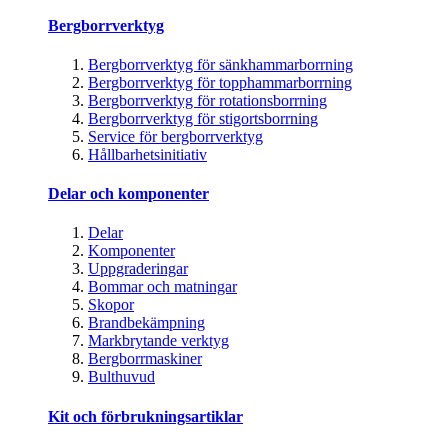
Bergborrverktyg
Bergborrverktyg för sänkhammarborrning
Bergborrverktyg för topphammarborrning
Bergborrverktyg för rotationsborrning
Bergborrverktyg för stigortsborrning
Service för bergborrverktyg
Hållbarhetsinitiativ
Delar och komponenter
Delar
Komponenter
Uppgraderingar
Bommar och matningar
Skopor
Brandbekämpning
Markbrytande verktyg
Bergborrmaskiner
Bulthuvud
Kit och förbrukningsartiklar