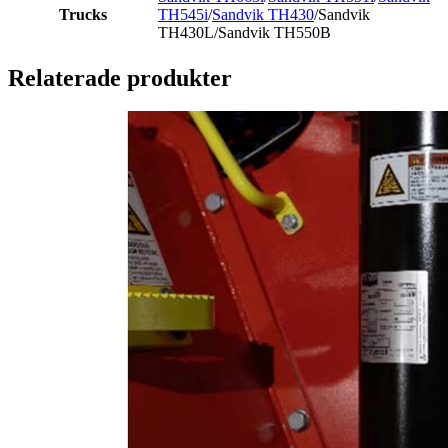
Trucks
TH545i
/
Sandvik TH430
/Sandvik
TH430L/Sandvik TH550B
Relaterade produkter