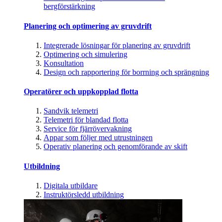
bergförstärkning
Planering och optimering av gruvdrift
Integrerade lösningar för planering av gruvdrift
Optimering och simulering
Konsultation
Design och rapportering för borrning och sprängning
Operatörer och uppkopplad flotta
Sandvik telemetri
Telemetri för blandad flotta
Service för fjärrövervakning
Appar som följer med utrustningen
Operativ planering och genomförande av skift
Utbildning
Digitala utbildare
Instruktörsledd utbildning