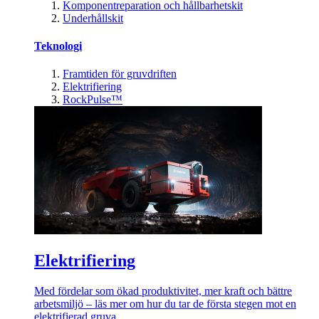
Komponentreparation och hållbarhetskit
Underhållskit
Teknologi
Framtiden för gruvdriften
Elektrifiering
RockPulse™
Elektrifiering
Med fördelar som ökad produktivitet, mer kraft och bättre
arbetsmiljö – läs mer om hur du tar de första stegen mot en
elektrifierad gruva.