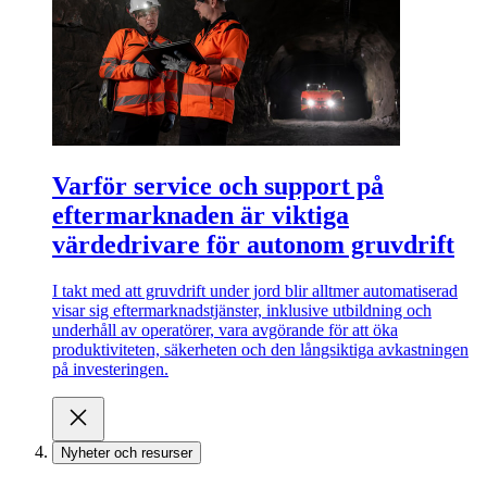
Varför service och support på
eftermarknaden är viktiga
värdedrivare för autonom gruvdrift
I takt med att gruvdrift under jord blir alltmer automatiserad
visar sig eftermarknadstjänster, inklusive utbildning och
underhåll av operatörer, vara avgörande för att öka
produktiviteten, säkerheten och den långsiktiga avkastningen
på investeringen.
Nyheter och resurser