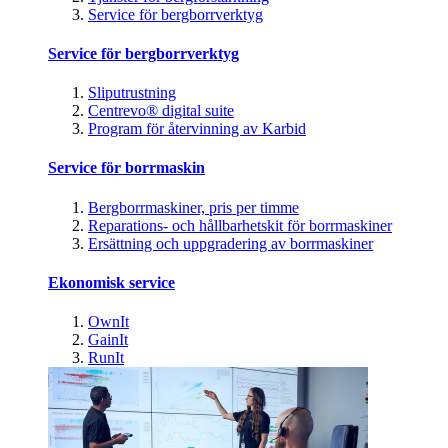
Service för bergborrverktyg
Service för bergborrverktyg
Sliputrustning
Centrevo® digital suite
Program för återvinning av Karbid
Service för borrmaskin
Bergborrmaskiner, pris per timme
Reparations- och hållbarhetskit för borrmaskiner
Ersättning och uppgradering av borrmaskiner
Ekonomisk service
OwnIt
GainIt
RunIt