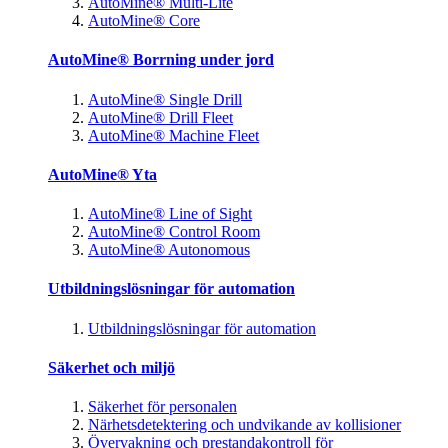
AutoMine® Multi-Lite
AutoMine® Core
AutoMine® Borrning under jord
AutoMine® Single Drill
AutoMine® Drill Fleet
AutoMine® Machine Fleet
AutoMine® Yta
AutoMine® Line of Sight
AutoMine® Control Room
AutoMine® Autonomous
Utbildningslösningar för automation
Utbildningslösningar för automation
Säkerhet och miljö
Säkerhet för personalen
Närhetsdetektering och undvikande av kollisioner
Övervakning och prestandakontroll för