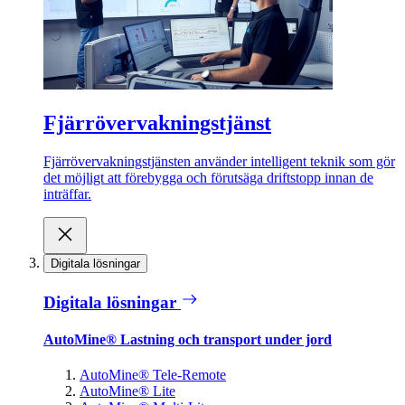
Fjärrövervakningstjänst
Fjärrövervakningstjänsten använder intelligent teknik som gör
det möjligt att förebygga och förutsäga driftstopp innan de
inträffar.
Digitala lösningar
Digitala lösningar
AutoMine® Lastning och transport under jord
AutoMine® Tele-Remote
AutoMine® Lite